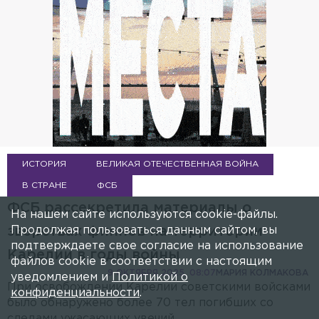
ИСТОРИЯ
ВЕЛИКАЯ ОТЕЧЕСТВЕННАЯ ВОЙНА
В СТРАНЕ
ФСБ
ФСБ рассекретила материалы о
На нашем сайте используются cookie-файлы.
Продолжая пользоваться данным сайтом, вы
зверствах финнов на территории
подтверждаете свое согласие на использование
Карелии в годы войны
файлов cookie в соответствии с настоящим
9 ОКТЯБРЯ 2025, 08:07
МАРИЯ КОЛМАКОВА
уведомлением и
Политикой о
При освобождении Карелии советскими войсками
конфиденциальности
.
было обнаружено более 70 тел погибших со
следами ужасающих увечий.