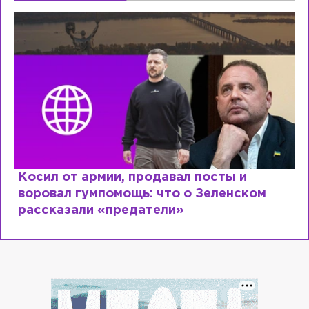
Косил от армии, продавал посты и
воровал гумпомощь: что о Зеленском
рассказали «предатели»