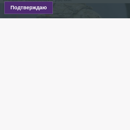
Подтверждаю
Фото: Vadim Akhmetov/globallookpress.com
Есть новость?
Присылайте
сюда!
Читайте нас в мессенджере Max!
ФСБ России обнародовала засекреченные
материалы о военных преступлениях финских