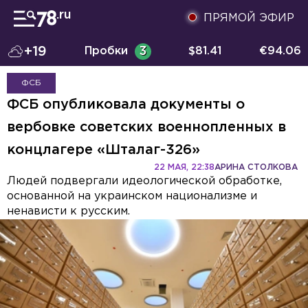
ПРЯМОЙ ЭФИР
+19
Пробки
3
$
81.41
€
94.06
ФСБ
ФСБ опубликовала документы о
вербовке советских военнопленных в
концлагере «Шталаг-326»
22 МАЯ, 22:38
АРИНА СТОЛКОВА
Людей подвергали идеологической обработке,
основанной на украинском национализме и
ненависти к русским.