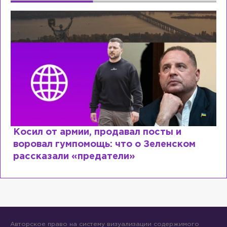
Косил от армии, продавал посты и
воровал гумпомощь: что о Зеленском
рассказали «предатели»
Авторское право на систему визуализации содержимого