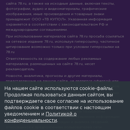
сайта 78.ru, а также на исходные данные, включая тексты,
фотографии, аудио и видеоматериалы, графические
изображения, иные произведения и товарные знаки
принадлежит ООО «ТВ КУПОЛ». Указанная информация
охраняется в соответствии с законодательством РФ и
международными соглашениями.
При использовании материалов сайта 78.ru просьба ссылаться
на сетевое издание 78.ru, используя гиперссылку, частичное
цитирование возможно только при условии гиперссылки на
78.ru
Ответственность за содержание любых рекламных
материалов, размещенных на сайте 78.ru, несет
рекламодатель.
Новости, аналитика, прогнозы и другие материалы,
представленные на данном сайте, не являются офертой или
рекомендацией к покупке или продаже каких-либо активов.
На нашем сайте используются cookie-файлы.
Свидетельство о регистрации СМИ Эл № ФС77-71293 выдано
Продолжая пользоваться данным сайтом, вы
Роскомнадзором 17.10.2017
подтверждаете свое согласие на использование
Все права защищены © ООО «ТВ КУПОЛ»
2026
г.
файлов cookie в соответствии с настоящим
На 78.ru применяются рекомендательные технологии
уведомлением и
Политикой о
(информационные технологии предоставления информации
конфиденциальности
.
на основе сбора, систематизации и анализа сведений,
относящихся к предпочтениям пользователей сети