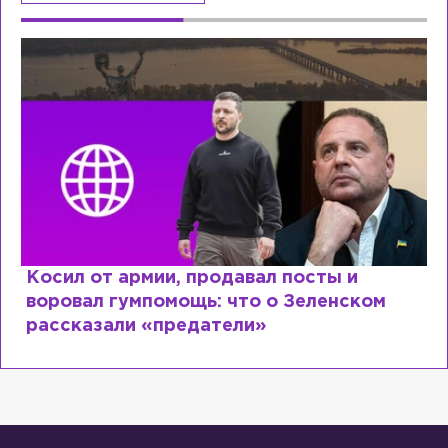
и
Рыдает из-за мужа, но опять флир
ском
Лазаревым: как Лера Кудрявцева
сходит с ума