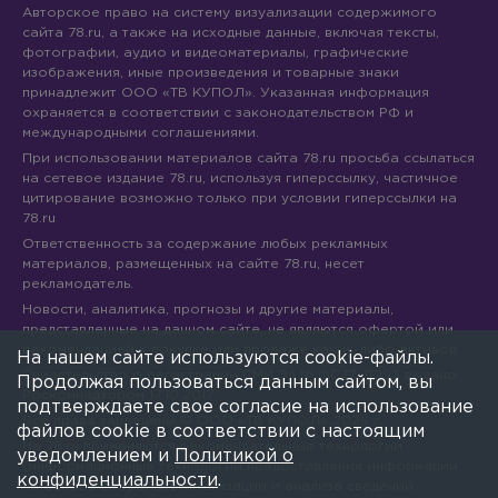
Авторское право на систему визуализации содержимого
сайта 78.ru, а также на исходные данные, включая тексты,
фотографии, аудио и видеоматериалы, графические
изображения, иные произведения и товарные знаки
принадлежит ООО «ТВ КУПОЛ». Указанная информация
охраняется в соответствии с законодательством РФ и
международными соглашениями.
При использовании материалов сайта 78.ru просьба ссылаться
на сетевое издание 78.ru, используя гиперссылку, частичное
цитирование возможно только при условии гиперссылки на
78.ru
Ответственность за содержание любых рекламных
материалов, размещенных на сайте 78.ru, несет
рекламодатель.
Новости, аналитика, прогнозы и другие материалы,
представленные на данном сайте, не являются офертой или
рекомендацией к покупке или продаже каких-либо активов.
На нашем сайте используются cookie-файлы.
Свидетельство о регистрации СМИ Эл № ФС77-71293 выдано
Продолжая пользоваться данным сайтом, вы
Роскомнадзором 17.10.2017
подтверждаете свое согласие на использование
Все права защищены © ООО «ТВ КУПОЛ»
2026
г.
файлов cookie в соответствии с настоящим
На 78.ru применяются рекомендательные технологии
уведомлением и
Политикой о
(информационные технологии предоставления информации
конфиденциальности
.
на основе сбора, систематизации и анализа сведений,