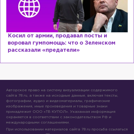
Косил от армии, продавал посты и
воровал гумпомощь: что о Зеленском
рассказали «предатели»
Авторское право на систему визуализации содержимого
сайта 78.ru, а также на исходные данные, включая тексты,
фотографии, аудио и видеоматериалы, графические
изображения, иные произведения и товарные знаки
принадлежит ООО «ТВ КУПОЛ». Указанная информация
охраняется в соответствии с законодательством РФ и
международными соглашениями.
При использовании материалов сайта 78.ru просьба ссылаться