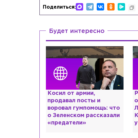
Поделиться:
Будет интересно
краинке,
Косил от армии,
Р
нтов в РФ и
продавал посты и
о
ть: как
воровал гумпомощь: что
Л
рий Шевчук
о Зеленском рассказали
К
«предатели»
у