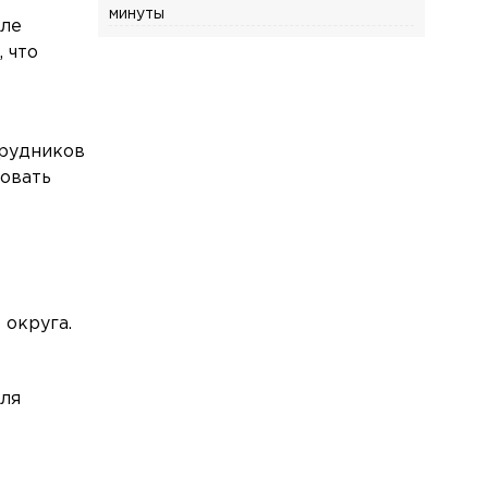
минуты
зле
 что
Происшествия
Сегодня, 12:34
Экс-глава НИИ Виктор Трухин получил
срок и сразу вышел на свободу в зале
суда в Петербурге
трудников
Общество
Сегодня, 12:25
ровать
С 10 августа изменится режим работы
вестибюля станции «Чкаловская»
Общество
Сегодня, 12:19
Появилось видео, как мальчику
раздавило голову воротами на
 округа.
Коломенской
Происшествия
Сегодня, 12:12
для
Росгвардейцы задержали четверых
руферов, пытавшихся залезть на
крышу Смольного собора