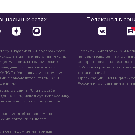
социальных сетях
Телеканал в соц
стему визуализации содержимого
Перечень иностранных и ме
 исходные данные, включая тексты,
неправительственных организ
идеоматериалы, графические
которых признана нежелател
изведения и товарные знаки
В России признаны экстреми
КУПОЛ». Указанная информация
организации
вии с законодательством РФ и
Организации, СМИ и физичес
шениями.
России иностранными агента
риалов сайта 78.ru просьба
дание 78.ru, используя гиперссылку,
 возможно только при условии
держание любых рекламных
х на сайте 78.ru, несет
огнозы и другие материалы,