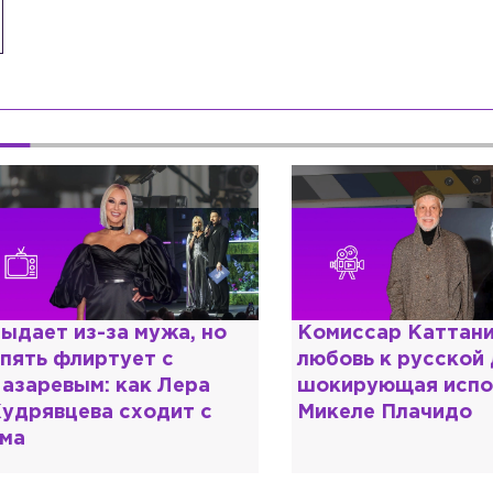
ыдает из-за мужа, но
Комиссар Каттани
пять флиртует с
любовь к русской
азаревым: как Лера
шокирующая испо
удрявцева сходит с
Микеле Плачидо
ма