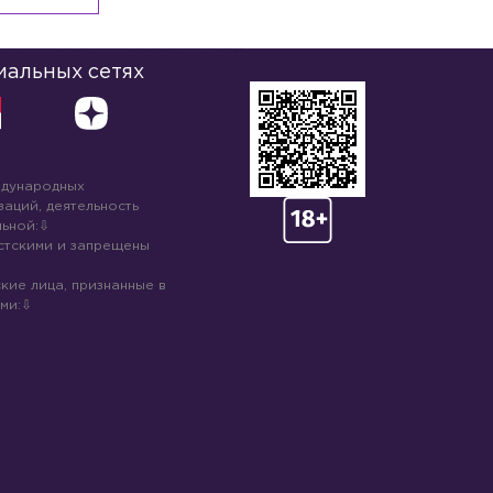
иальных сетях
ждународных
аций, деятельность
ьной:
стскими и запрещены
кие лица, признанные в
ми: