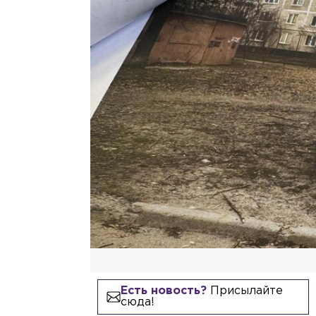
Есть новость?
Присылайте
сюда!