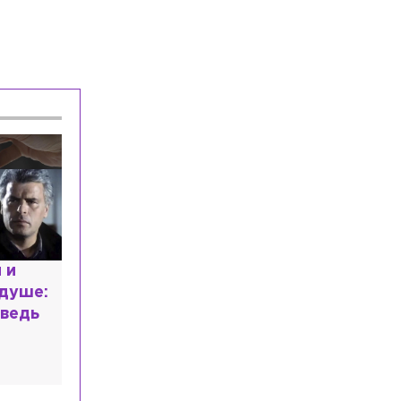
Общество
Сегодня, 11:47
Родителям назвали ошибки в
воспитании, которые сделают ребёнка
«бытовым инвалидом»
Общество
Сегодня, 11:25
Стало известно имя победителя 2-го
этапа Индивидуального кубка на
выносливость по картингу
Общество
Сегодня, 11:21
В Петербурге представили
новые технологии для нефтегазовой
отрасли
 и
Специалист с напрасным
 душе:
дипломом: почему мир
ведь
разочаровался в высшем
образовании?