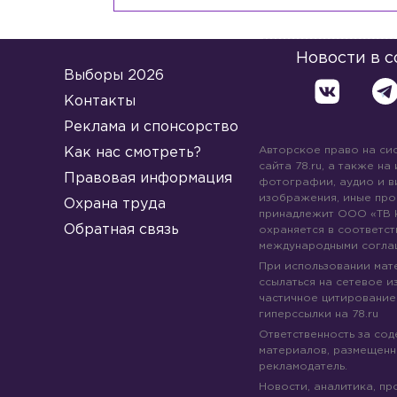
Новости в 
Выборы 2026
Контакты
Реклама и спонсорство
Авторское право на си
Как нас смотреть?
сайта 78.ru, а также на
Правовая информация
фотографии, аудио и в
изображения, иные про
Охрана труда
принадлежит ООО «ТВ 
Обратная связь
охраняется в соответст
международными согла
При использовании мате
ссылаться на сетевое из
частичное цитирование
гиперссылки на 78.ru
Ответственность за со
материалов, размещенны
рекламодатель.
Новости, аналитика, пр