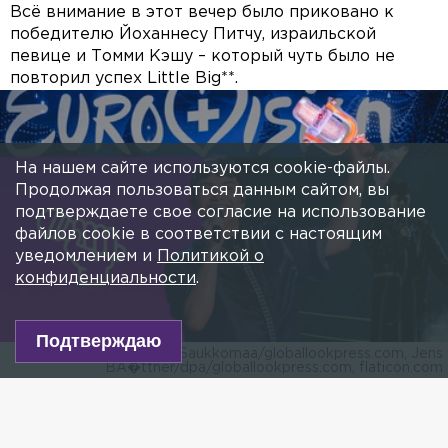
Всё внимание в этот вечер было приковано к
победителю Йоханнесу Питчу, израильской
певице и Томми Кэшу – который чуть было не
повторил успех Little Big**.
На нашем сайте используются cookie-файлы.
Продолжая пользоваться данным сайтом, вы
подтверждаете свое согласие на использование
файлов cookie в соответствии с настоящим
уведомлением и
Политикой о
конфиденциальности
.
Подтверждаю
Коллаж: IMAGO/Heikki Saukkomaa/globallookpress.com, Jens
BÃ�ttner/dpa/globallookpress.com, flaticon.com
Есть новость?
Присылайте
сюда!