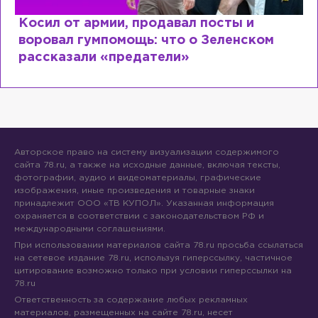
Рыдает из-за мужа, но опять флиртует с
Лазаревым: как Лера Кудрявцева
сходит с ума
Авторское право на систему визуализации содержимого
сайта 78.ru, а также на исходные данные, включая тексты,
фотографии, аудио и видеоматериалы, графические
изображения, иные произведения и товарные знаки
принадлежит ООО «ТВ КУПОЛ». Указанная информация
охраняется в соответствии с законодательством РФ и
международными соглашениями.
При использовании материалов сайта 78.ru просьба ссылаться
на сетевое издание 78.ru, используя гиперссылку, частичное
цитирование возможно только при условии гиперссылки на
78.ru
Ответственность за содержание любых рекламных
материалов, размещенных на сайте 78.ru, несет