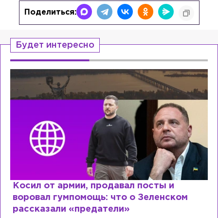
Поделиться:
Будет интересно
ии, продавал посты и
Рыдает из-за 
помощь: что о Зеленском
Лазаревым: к
«предатели»
сходит с ума