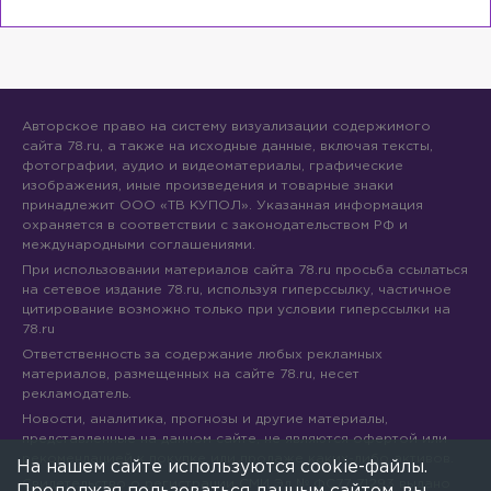
Авторское право на систему визуализации содержимого
сайта 78.ru, а также на исходные данные, включая тексты,
фотографии, аудио и видеоматериалы, графические
изображения, иные произведения и товарные знаки
принадлежит ООО «ТВ КУПОЛ». Указанная информация
охраняется в соответствии с законодательством РФ и
международными соглашениями.
При использовании материалов сайта 78.ru просьба ссылаться
на сетевое издание 78.ru, используя гиперссылку, частичное
цитирование возможно только при условии гиперссылки на
78.ru
Ответственность за содержание любых рекламных
материалов, размещенных на сайте 78.ru, несет
рекламодатель.
Новости, аналитика, прогнозы и другие материалы,
представленные на данном сайте, не являются офертой или
рекомендацией к покупке или продаже каких-либо активов.
На нашем сайте используются cookie-файлы.
Свидетельство о регистрации СМИ Эл № ФС77-71293 выдано