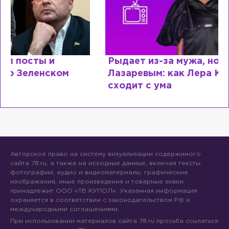
Рыдает из-за мужа, но опять флиртует с
Лазаревым: как Лера Кудрявцева
сходит с ума
Авторское право на систему визуализации содержимого
сайта 78.ru, а также на исходные данные, включая тексты,
фотографии, аудио и видеоматериалы, графические
изображения, иные произведения и товарные знаки
принадлежит ООО «ТВ КУПОЛ». Указанная информация
охраняется в соответствии с законодательством РФ и
международными соглашениями.
При использовании материалов сайта 78.ru просьба ссылаться