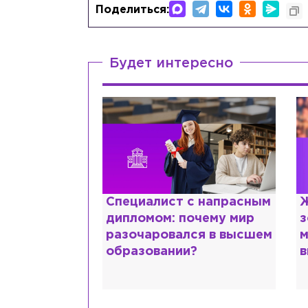
Поделиться:
Будет интересно
ттани и
Специалист с напрасным
Ж
ской душе:
дипломом: почему мир
з
 исповедь
разочаровался в высшем
м
идо
образовании?
в