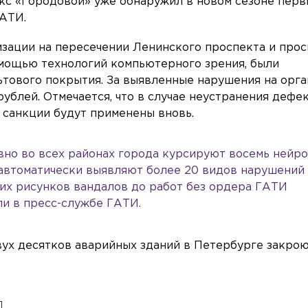
кс «Городовой» уже обнаружил в новом сезоне перв
ГАТИ.
зации на пересечении Ленинского проспекта и прос
мощью технологий компьютерного зрения, были
тового покрытия. За выявленные нарушения на орг
ублей. Отмечается, что в случае неустранения дефе
 санкции будут применены вновь.
но во всех районах города курсируют восемь нейр
автоматически выявляют более 20 видов нарушений
них рисунков вандалов до работ без ордера ГАТИ
ли в пресс-службе ГАТИ.
двух десятков аварийных зданий в Петербурге закро