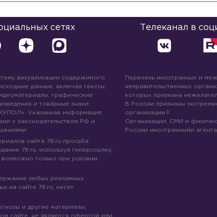
социальных сетях
Телеканал в соц
стему визуализации содержимого
Перечень иностранных и ме
 исходные данные, включая тексты,
неправительственных организ
идеоматериалы, графические
которых признана нежелател
изведения и товарные знаки
В России признаны экстреми
КУПОЛ». Указанная информация
организации
вии с законодательством РФ и
Организации, СМИ и физичес
шениями.
России иностранными агента
риалов сайта 78.ru просьба
дание 78.ru, используя гиперссылку,
 возможно только при условии
держание любых рекламных
х на сайте 78.ru, несет
огнозы и другие материалы,
ом сайте, не являются офертой или