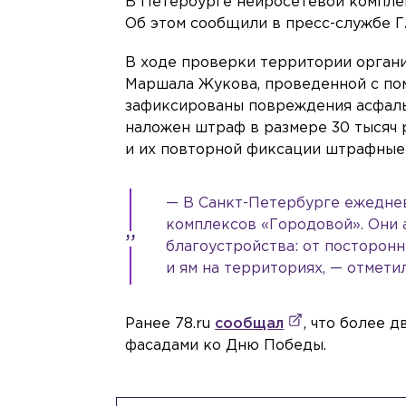
В Петербурге нейросетевой компле
Об этом сообщили в пресс-службе 
В ходе проверки территории органи
Маршала Жукова, проведенной с по
зафиксированы повреждения асфаль
наложен штраф в размере 30 тысяч р
и их повторной фиксации штрафные
— В Санкт-Петербурге ежеднев
комплексов «Городовой». Они 
благоустройства: от посторон
и ям на территориях, — отмети
Ранее 78.ru
сообщал
, что более 
фасадами ко Дню Победы.