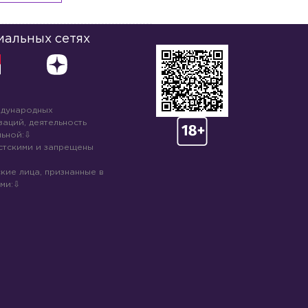
иальных сетях
ждународных
аций, деятельность
ьной:
стскими и запрещены
кие лица, признанные в
ми: