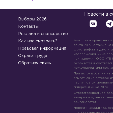
Новости в 
Выборы 2026
Контакты
Реклама и спонсорство
Авторское право на си
Как нас смотреть?
сайта 78.ru, а также на
Правовая информация
фотографии, аудио и в
изображения, иные про
Охрана труда
принадлежит ООО «ТВ 
Обратная связь
охраняется в соответст
международными согла
При использовании мате
ссылаться на сетевое из
частичное цитирование
гиперссылки на 78.ru
Ответственность за со
материалов, размещенны
рекламодатель.
Новости, аналитика, пр
представленные на данн