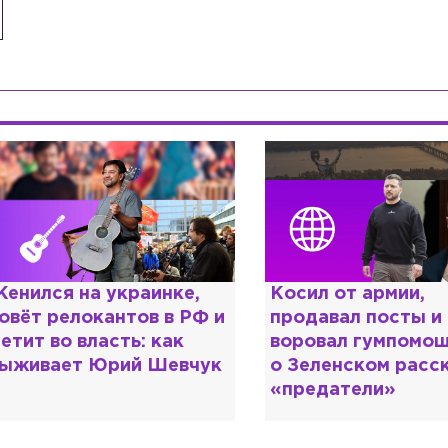
енился на украинке,
Косил от армии,
овёт релокантов в РФ и
продавал посты и
етит во власть: как
воровал гумпомощ
ыживает Юрий Шевчук
о Зеленском расс
«предатели»