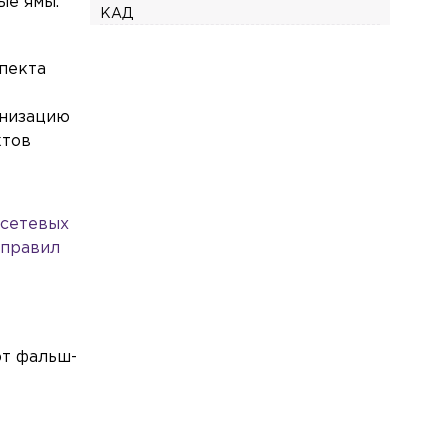
ые ямы.
КАД
Общество
Сегодня, 15:23
пекта
Избирком снял с выборов кандидата
из-за того, что он не указал сведения
анизацию
о своей судимости
ктов
Общество
Сегодня, 15:09
В «Автостате» рассказали, какие
марки машин чаще всего покупают для
автопарков такси
осетевых
 правил
Общество
Сегодня, 14:58
В Госдуме обозначили сроки
обязательного повышения зарплат
бюджетникам
ют фальш-
Экономика
Сегодня, 14:45
Шереметьево исключили из списка
стратегических предприятий