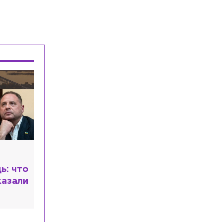
Общество
Сегодня, 14:44
В Петербурге прошла отраслевая
витрина по тестированию морских
беспилотников
Происшествия
Сегодня, 14:17
Двоих иностранцев отправили
в СИЗО по делу об убийстве мужчины
из-за 35 тысяч рублей
Общество
Сегодня, 14:13
Депутат Останина внесёт в Госдуму
законопроект об отмене ЕГЭ
ь: что
казали