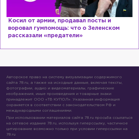
Косил от армии, продавал посты и
воровал гумпомощь: что о Зеленском
рассказали «предатели»
Авторское право на систему визуализации содержимого
сайта 78.ru, а также на исходные данные, включая тексты,
фотографии, аудио и видеоматериалы, графические
изображения, иные произведения и товарные знаки
принадлежит ООО «ТВ КУПОЛ». Указанная информация
охраняется в соответствии с законодательством РФ и
международными соглашениями.
При использовании материалов сайта 78.ru просьба ссылаться
на сетевое издание 78.ru, используя гиперссылку, частичное
цитирование возможно только при условии гиперссылки на
78.ru