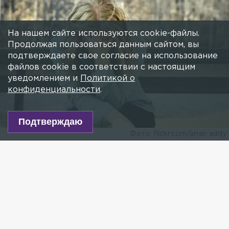
Стыд, страх, пустота и «то, что не
можешь выразить» – как понять, что
На нашем сайте используются cookie-файлы.
Продолжая пользоваться данным сайтом, вы
пора к психологу?
подтверждаете свое согласие на использование
22 НОЯБРЯ 2019, 18:05
МАРГАРИТА ЗВЯГИНЦЕВА
файлов cookie в соответствии с настоящим
Стрессы, подавленность, разлад в отношениях –
уведомлением и
Политикой о
все мы сталкиваемся в жизни со множеством
конфиденциальности
.
проблем. Мы привыкли «терпеть до конца», но
иногда всё же стоит обратиться за поддержкой к
психологу – чтобы не сломаться.
Подтверждаю