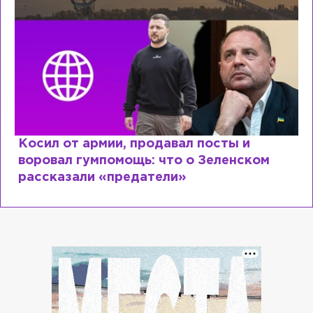
Косил от армии, продавал посты и
воровал гумпомощь: что о Зеленском
рассказали «предатели»