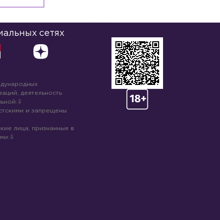
иальных сетях
ждународных
аций, деятельность
ьной:
стскими и запрещены
кие лица, признанные в
ми: