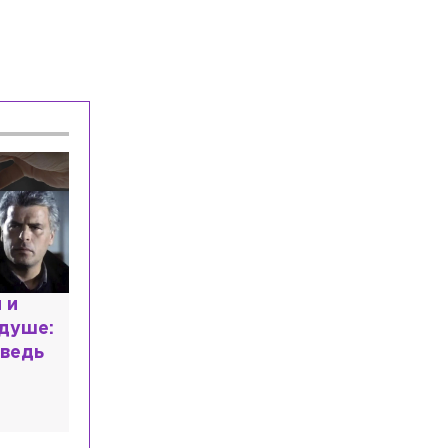
Происшествия
Вчера, 20:00
Отец пострадавших на Ново-Свирском
канале мальчиков рассказал об их
состоянии
Общество
Вчера, 19:45
Ветеринар предупредила о вреде
удаления когтей у кошек
расным
 мир
высшем