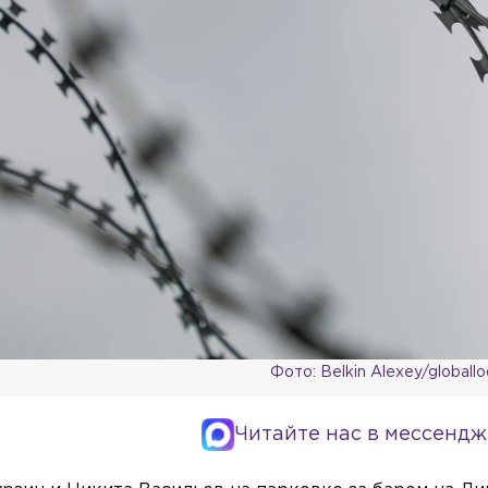
Фото: Belkin Alexey/globall
Читайте нас в мессендж