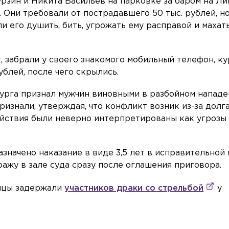
рзин и Никита Васильев на парковке за баром на Л
. Они требовали от пострадавшего 50 тыс. рублей, н
ли его душить, бить, угрожать ему расправой и махат
г, забрали у своего знакомого мобильный телефон, ку
ублей, после чего скрылись.
урга признал мужчин виновными в разбойном нападе
ризнали, утверждая, что конфликт возник из-за долг
йствия были неверно интерпретированы как угрозы
азначено наказание в виде 3,5 лет в исправительной
ажу в зале суда сразу после оглашения приговора.
ейцы задержали
участников драки со стрельбой
у