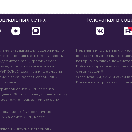
социальных сетях
Телеканал в соц
стему визуализации содержимого
Перечень иностранных и ме
 исходные данные, включая тексты,
неправительственных организ
идеоматериалы, графические
которых признана нежелател
изведения и товарные знаки
В России признаны экстреми
КУПОЛ». Указанная информация
организации
вии с законодательством РФ и
Организации, СМИ и физичес
шениями.
России иностранными агента
риалов сайта 78.ru просьба
дание 78.ru, используя гиперссылку,
 возможно только при условии
держание любых рекламных
х на сайте 78.ru, несет
огнозы и другие материалы,