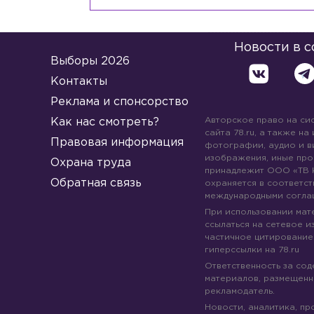
Новости в 
Выборы 2026
Контакты
Реклама и спонсорство
Авторское право на си
Как нас смотреть?
сайта 78.ru, а также на
Правовая информация
фотографии, аудио и в
изображения, иные про
Охрана труда
принадлежит ООО «ТВ 
Обратная связь
охраняется в соответст
международными согла
При использовании мате
ссылаться на сетевое из
частичное цитирование
гиперссылки на 78.ru
Ответственность за со
материалов, размещенны
рекламодатель.
Новости, аналитика, пр