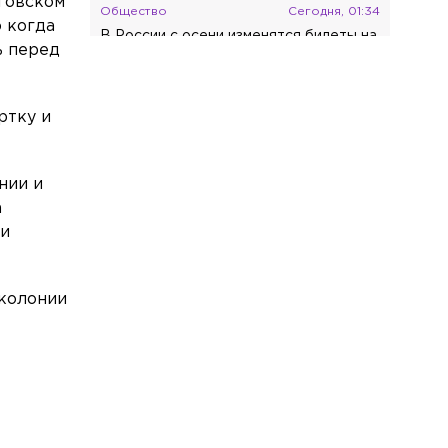
иговском
Общество
Сегодня, 01:34
о когда
В России с осени изменятся билеты на
ь перед
общественный транспорт
Общество
Сегодня, 00:51
ртку и
Жители дома на
Лабораторной улице пожаловались на
кипяток в подвале
нии и
Общество
Вчера, 23:59
а
В клинике «Новамед» на
 и
Васильевском острове разгорелся
спор из-за стоимости лечения
 колонии
Экономика
Вчера, 22:50
Российского историка и писателя
Кирпиченка арестовали в Израиле
Общество
Вчера, 20:59
«Зенит» обыграл «Балтику» в матче
Кубка России