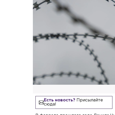
Есть новость?
Присылайте
сюда!