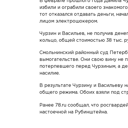
В феврале прошлого года Данила Чу
избили и ограбили своего знакомого
тот отказался отдавать деньги, нача
лицом электрошокером.
Чурзин и Васильев, не получив дене
кольцо, общей стоимостью 38 тыс. р
Смольнинский районный суд Петерб
вымогательстве. Они свою вину не п
потерпевшего перед Чурзиным, а де
насилие.
В результате Чурзину и Васильеву н
общего режима. Обоих взяли под стр
Ранее 78.ru сообщал, что росгвард
настоечной на Рубинштейна.