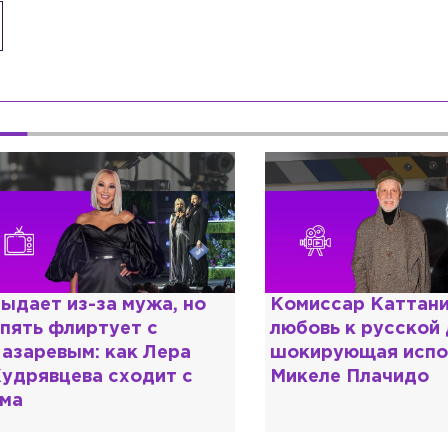
омиссар Каттани и
Специалист с нап
юбовь к русской душе:
дипломом: почему
окирующая исповедь
разочаровался в 
икеле Плачидо
образовании?