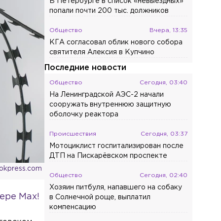
В Петербурге в список «невыездных»
попали почти 200 тыс. должников
Общество
Вчера, 13:35
КГА согласовал облик нового собора
святителя Алексия в Купчино
Последние новости
Общество
Сегодня, 03:40
На Ленинградской АЭС-2 начали
сооружать внутреннюю защитную
оболочку реактора
Происшествия
Сегодня, 03:37
Мотоциклист госпитализирован после
ДТП на Пискарёвском проспекте
ookpress.com
Общество
Сегодня, 02:40
Хозяин питбуля, напавшего на собаку
ере Max!
в Солнечной роще, выплатил
компенсацию