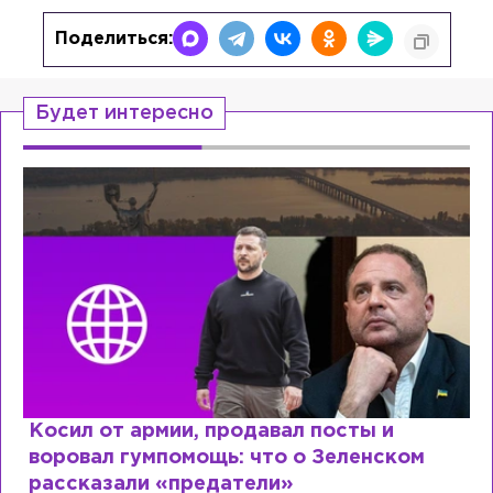
Поделиться:
Будет интересно
родавал посты и
Рыдает из-за мужа,
ь: что о Зеленском
Лазаревым: как Ле
атели»
сходит с ума