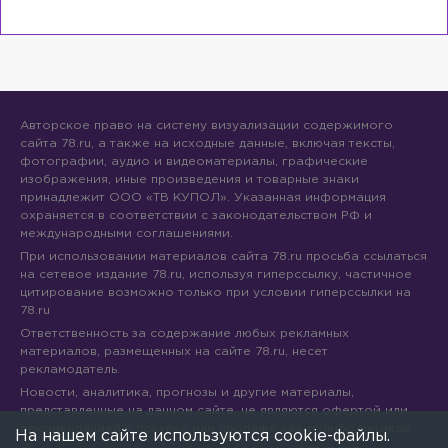
Авторское право на систему визуализации содержимого
сайта 78.ru, а также на исходные данные, включая тексты,
фотографии, аудио и видеоматериалы, графические
изображения, иные произведения и товарные знаки
принадлежит ООО «ТВ КУПОЛ». Указанная информация
охраняется в соответствии с законодательством РФ и
международными соглашениями.
При использовании материалов сайта 78.ru просьба ссылаться
на сетевое издание 78.ru, используя гиперссылку, частичное
цитирование возможно только при условии гиперссылки на
78.ru
Ответственность за содержание любых рекламных
материалов, размещенных на сайте 78.ru, несет
рекламодатель.
Новости, аналитика, прогнозы и другие материалы,
представленные на данном сайте, не являются офертой или
рекомендацией к покупке или продаже каких-либо активов.
На нашем сайте используются cookie-файлы.