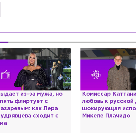
омиссар Каттани и
Специалист с нап
юбовь к русской душе:
дипломом: почему
окирующая исповедь
разочаровался в 
икеле Плачидо
образовании?