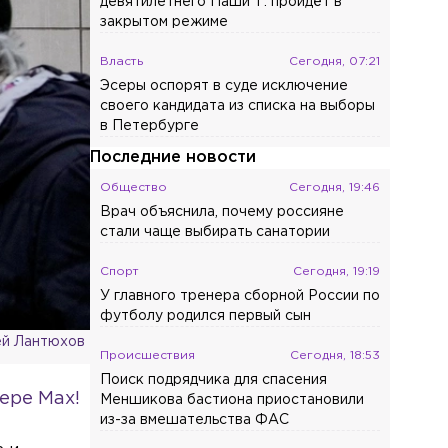
девятилетнего Паши Т. пройдёт в
закрытом режиме
Власть
Сегодня, 07:21
Эсеры оспорят в суде исключение
своего кандидата из списка на выборы
в Петербурге
Последние новости
Общество
Сегодня, 19:46
Врач объяснила, почему россияне
стали чаще выбирать санатории
Спорт
Сегодня, 19:19
У главного тренера сборной России по
футболу родился первый сын
й Лантюхов
Происшествия
Сегодня, 18:53
Поиск подрядчика для спасения
ере Max!
Меншикова бастиона приостановили
из-за вмешательства ФАС