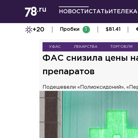
НОВОСТИ
СТАТЬИ
ТЕЛЕКА
+20
Пробки
1
$
81.41
УФАС
ЛЕКАРСТВА
ТОРГОВЛЯ
ФАС снизила цены н
препаратов
Подешевели «Полиоксидоний», «Пер