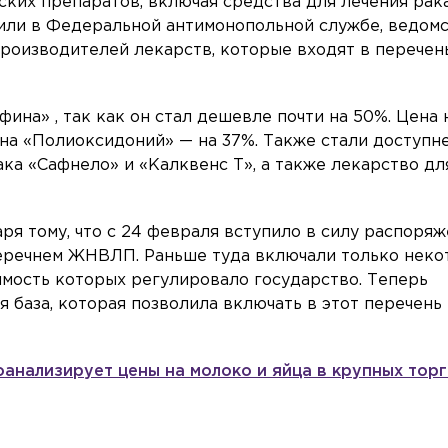
ких препаратов, включая средства для лечения рак
или в Федеральной антимонопольной службе, ведом
производителей лекарств, которые входят в перечен
ина» , так как он стал дешевле почти на 50%. Цена 
 на «Полиоксидоний» — на 37%. Также стали доступн
ка «Сафнело» и «Калквенс Т», а также лекарство дл
ря тому, что с 24 февраля вступило в силу распоря
еречнем ЖНВЛП. Раньше туда включали только нек
мость которых регулировало государство. Теперь
 база, которая позволила включать в этот перечень
анализирует цены на молоко и яйца в крупных тор