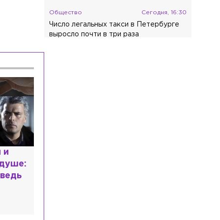
Общество
Сегодня, 16:30
Число легальных такси в Петербурге
выросло почти в три раза
Происшествия
Сегодня, 16:17
Фура вылетела в лес после
ДТП на трассе в Ленобласти
расным
 мир
высшем