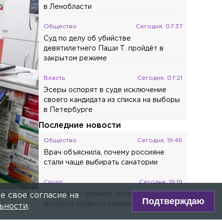
в Ленобласти
Общество
Сегодня, 07:37
Суд по делу об убийстве
девятилетнего Паши Т. пройдёт в
закрытом режиме
Власть
Сегодня, 07:21
Эсеры оспорят в суде исключение
своего кандидата из списка на выборы
в Петербурге
Последние новости
Общество
Сегодня, 19:46
Врач объяснила, почему россияне
стали чаще выбирать санатории
Спорт
Сегодня, 19:19
У главного тренера сборной России по
е свое согласие на
й Эрштрем
Подтверждаю
футболу родился первый сын
ьности
.