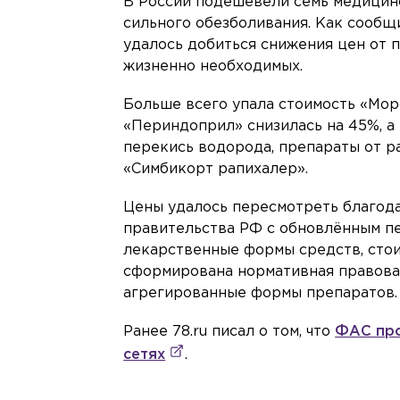
В России подешевели семь медицинс
сильного обезболивания. Как сообщ
удалось добиться снижения цен от 
жизненно необходимых.
Больше всего упала стоимость «Морф
«Периндоприл» снизилась на 45%, а
перекись водорода, препараты от ра
«Симбикорт рапихалер».
Цены удалось пересмотреть благода
правительства РФ с обновлённым п
лекарственные формы средств, стои
сформирована нормативная правовая
агрегированные формы препаратов.
Ранее 78.ru писал о том, что
ФАС про
сетях
.