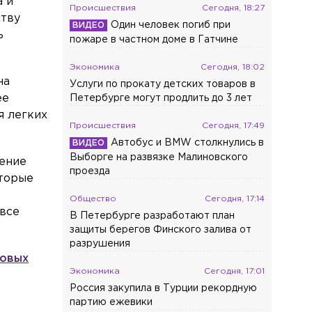
а и
Происшествия
Сегодня, 18:27
ству
Один человек погиб при
ь
пожаре в частном доме в Гатчине
Экономика
Сегодня, 18:02
на
Услуги по прокату детских товаров в
ее
Петербурге могут продлить до 3 лет
я легких
Происшествия
Сегодня, 17:49
Автобус и BMW столкнулись в
Выборге на развязке Малиновского
жение
проезда
оторые
Общество
Сегодня, 17:14
 все
В Петербурге разработают план
защиты берегов Финского залива от
разрушения
говых
Экономика
Сегодня, 17:01
Россия закупила в Турции рекордную
партию ежевики