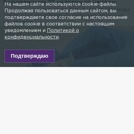
боррелиозом 25 человек за неделю
На нашем сайте используются cookie-файлы.
25 СЕНТЯБРЯ 2025, 10:42
МАРИЯ КОЛМАКОВА
Продолжая пользоваться данным сайтом, вы
Также трое петербуржцев оказались заражены
подтверждаете свое согласие на использование
энцефалитом.
файлов cookie в соответствии с настоящим
уведомлением и
Политикой о
конфиденциальности
.
Подтверждаю
Фото: Andrey Titov/globallookpress.com
Есть новость?
Присылайте
сюда!