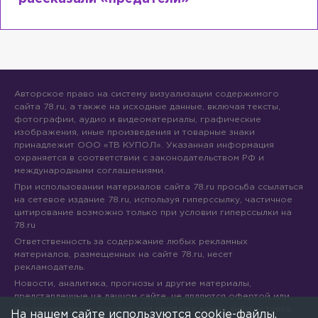
Авторское право на систему визуализации содержимого
сайта 78.ru, а также на исходные данные, включая тексты,
фотографии, аудио и видеоматериалы, графические
изображения, иные произведения и товарные знаки
принадлежит ООО «ТВ КУПОЛ». Указанная информация
охраняется в соответствии с законодательством РФ и
международными соглашениями.
При использовании материалов сайта 78.ru просьба ссылаться
на сетевое издание 78.ru, используя гиперссылку, частичное
цитирование возможно только при условии гиперссылки на
78.ru
Ответственность за содержание любых рекламных
материалов, размещенных на сайте 78.ru, несет
рекламодатель.
Новости, аналитика, прогнозы и другие материалы,
представленные на данном сайте, не являются офертой или
рекомендацией к покупке или продаже каких-либо активов.
На нашем сайте используются cookie-файлы.