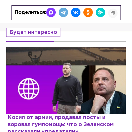
Поделиться:
Будет интересно
Косил от армии, продавал посты и
воровал гумпомощь: что о Зеленском
рассказали «предатели»