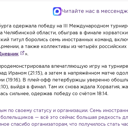
Читайте нас в мессендж
бурга одержала победу на III Международном турнир
ра Челябинской области, обыграв в финале хорватски
ский титул боролись семь иностранных команд, вклю
Армении, а также коллективы из четырёх российских
Дневник
».
 продемонстрировала впечатляющую игру на турнире
над Ираном (21:15), а затем в напряжённом матче одо
и (19:16). В плей-офф петербуржцы уверенно обошл
8:10), выйдя в финал. Там их снова ждала Хорватия, 
ась сильнее, одержав победу со счётом 18:14.
ым по своему статусу и организации. Семь иностран
 болельщиков — всё это сейчас большая редкость д
мное спасибо организаторам, что получилось стать ча