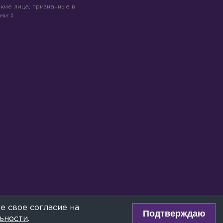
кие лица, признанные в
ми:
е свое согласие на
Подтверждаю
ьности
.