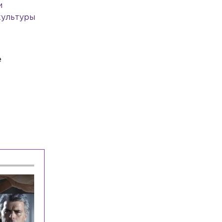
автомобиля Росгвардии
и
культуры
Общество
Сегодня, 07:48
«Пробои» в чакрах и «трансфер»
болезней: стало известно, почему
кошка спит на хозяине
е
Общество
Сегодня, 07:26
Эксперт назвал 4 ошибки, которые
«убивают» кондиционер
Общество
Сегодня, 07:11
Экономист объяснил, как не
переплатить при сборах ребёнка в
школу