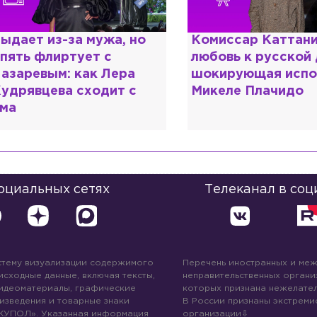
омиссар Каттани и
Специалист с нап
юбовь к русской душе:
дипломом: почему
окирующая исповедь
разочаровался в 
икеле Плачидо
образовании?
социальных сетях
Телеканал в соц
стему визуализации содержимого
Перечень иностранных и ме
 исходные данные, включая тексты,
неправительственных организ
идеоматериалы, графические
которых признана нежелател
изведения и товарные знаки
В России признаны экстреми
КУПОЛ». Указанная информация
организации