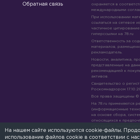
Обратная связь
охраняется в соответст
международными согла
При использовании мате
ссылаться на сетевое из
частичное цитирование
гиперссылки на 78.ru
Ответственность за со
материалов, размещенны
рекламодатель.
Новости, аналитика, пр
представленные на данн
рекомендацией к покуп
активов.
Свидетельство о регис
Роскомнадзором 17.10.2
Все права защищены 
На 78.ru применяются 
(информационные техн
на основе сбора, систе
относящихся к предпоч
«Интернет», находящих
На нашем сайте используются cookie-файлы. Продо
Федерации).
Подробне
использование файлов cookie в соответствии с н