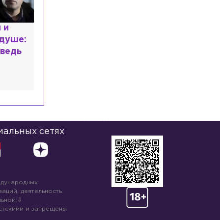
расным
 мир
высшем
иальных сетях
ждународных
аций, деятельность
ьной:
стскими и запрещены