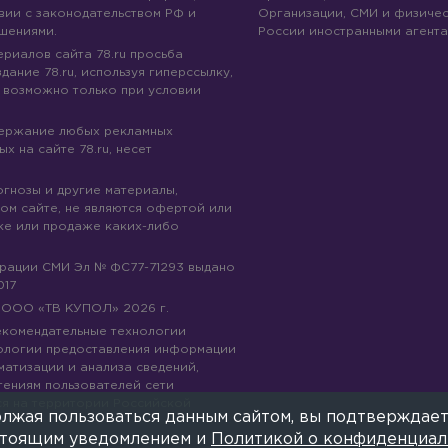
вии с законодательством РФ и
Организации, СМИ и физичес
шениями.
России иностранными агента
риалов сайта 78.ru просьба
дание 78.ru, используя гиперссылку,
 возможно только при условии
держание любых рекламных
х на сайте 78.ru, несет
огнозы и другие материалы,
ом сайте, не являются офертой или
ке или продаже каких-либо
трации СМИ Эл № ФС77-71293 выдано
017
© ООО «ТВ КУПОЛ»
2026
г.
рекомендательные технологии
ологии предоставления информации
матизации и анализа сведений,
тениям пользователей сети
ся на территории Российской
лжая пользоваться данным сайтом, вы подтверждает
е
астоящим уведомлением и
Политикой о конфиденциал