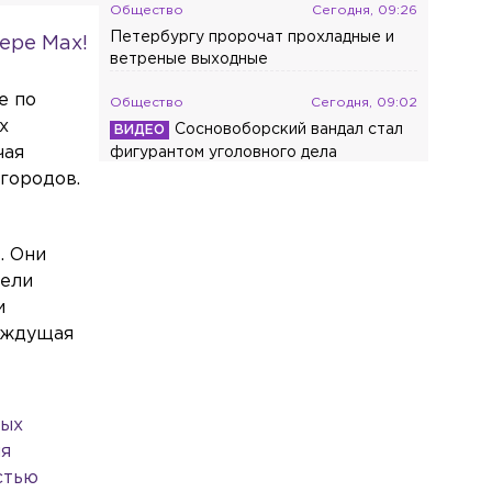
Общество
Сегодня, 09:26
Петербургу пророчат прохладные и
ере Max!
ветреные выходные
е по
Общество
Сегодня, 09:02
х
Сосновоборский вандал стал
чая
фигурантом уголовного дела
 городов.
Общество
Сегодня, 08:43
Дрифтер временно остался
без BMW из-за виражей в центре
. Они
Петербурга
лели
и
Общество
Сегодня, 08:23
жаждущая
Молодой житель Красного Села напал
на фельдшера и водителя скорой
помощи
ных
Происшествия
Сегодня, 08:07
ля
Во Фрунзенском районе
произошло ДТП с участием
стью