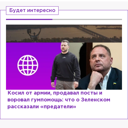
Будет интересно
Косил от армии, продавал посты и
воровал гумпомощь: что о Зеленском
рассказали «предатели»