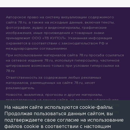
Авторское право на систему визуализации содержимого
сайта 78.ru, а также на исходные данные, включая тексты,
фотографии, аудио и видеоматериалы, графические
изображения, иные произведения и товарные знаки
принадлежит ООО «ТВ КУПОЛ». Указанная информация
охраняется в соответствии с законодательством РФ и
международными соглашениями.
При использовании материалов сайта 78.ru просьба ссылаться
на сетевое издание 78.ru, используя гиперссылку, частичное
цитирование возможно только при условии гиперссылки на
78.ru
Ответственность за содержание любых рекламных
материалов, размещенных на сайте 78.ru, несет
рекламодатель.
Новости, аналитика, прогнозы и другие материалы,
представленные на данном сайте, не являются офертой или
рекомендацией к покупке или продаже каких-либо активов.
На нашем сайте используются cookie-файлы.
Свидетельство о регистрации СМИ Эл № ФС77-71293 выдано
Продолжая пользоваться данным сайтом, вы
Роскомнадзором 17.10.2017
подтверждаете свое согласие на использование
Все права защищены © ООО «ТВ КУПОЛ»
2026
г.
файлов cookie в соответствии с настоящим