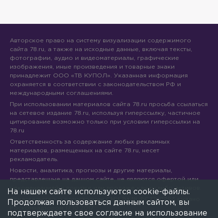
Авторское право на систему визуализации содержимого
сайта 78.ru, а также на исходные данные, включая тексты,
фотографии, аудио и видеоматериалы, графические
изображения, иные произведения и товарные знаки
принадлежит ООО «ТВ КУПОЛ». Указанная информация
охраняется в соответствии с законодательством РФ и
международными соглашениями.
При использовании материалов сайта 78.ru просьба ссылаться
на сетевое издание 78.ru, используя гиперссылку, частичное
цитирование возможно только при условии гиперссылки на
78.ru
Ответственность за содержание любых рекламных
материалов, размещенных на сайте 78.ru, несет
рекламодатель.
Новости, аналитика, прогнозы и другие материалы,
представленные на данном сайте, не являются офертой или
рекомендацией к покупке или продаже каких-либо активов.
На нашем сайте используются cookie-файлы.
Свидетельство о регистрации СМИ Эл № ФС77-71293 выдано
Продолжая пользоваться данным сайтом, вы
Роскомнадзором 17.10.2017
подтверждаете свое согласие на использование