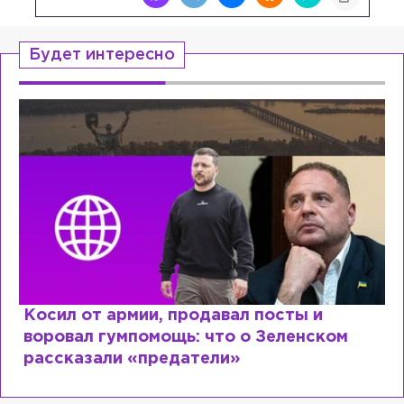
Будет интересно
Косил от армии, продавал посты и
воровал гумпомощь: что о Зеленском
рассказали «предатели»