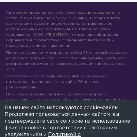
Авторское право на систему визуализации содержимого
сайта 78.ru, а также на исходные данные, включая тексты,
фотографии, аудио и видеоматериалы, графические
изображения, иные произведения и товарные знаки
принадлежит ООО «ТВ КУПОЛ». Указанная информация
охраняется в соответствии с законодательством РФ и
международными соглашениями.
При использовании материалов сайта 78.ru просьба ссылаться
на сетевое издание 78.ru, используя гиперссылку, частичное
цитирование возможно только при условии гиперссылки на
78.ru
Ответственность за содержание любых рекламных
материалов, размещенных на сайте 78.ru, несет
рекламодатель.
Новости, аналитика, прогнозы и другие материалы,
представленные на данном сайте, не являются офертой или
рекомендацией к покупке или продаже каких-либо активов.
На нашем сайте используются cookie-файлы.
Свидетельство о регистрации СМИ Эл № ФС77-71293 выдано
Продолжая пользоваться данным сайтом, вы
Роскомнадзором 17.10.2017
подтверждаете свое согласие на использование
Все права защищены © ООО «ТВ КУПОЛ»
2026
г.
файлов cookie в соответствии с настоящим
На 78.ru применяются рекомендательные технологии
уведомлением и
Политикой о