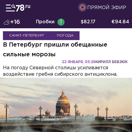
ПРЯМОЙ ЭФИР
+16
Пробки
1
$
82.17
€
94.84
САНКТ-ПЕТЕРБУРГ
ПОГОДА
В Петербург пришли обещанные
сильные морозы
22 ЯНВАРЯ, 05:26
КИРИЛЛ БЕВЗЮК
На погоду Северной столицы усиливается
воздействие гребня сибирского антициклона.