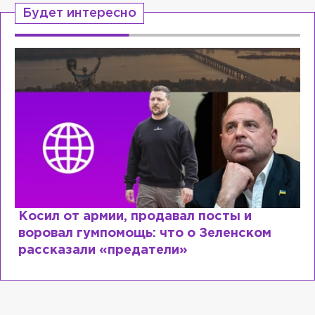
Будет интересно
ии, продавал посты и
Рыдает из-за 
помощь: что о Зеленском
Лазаревым: к
«предатели»
сходит с ума