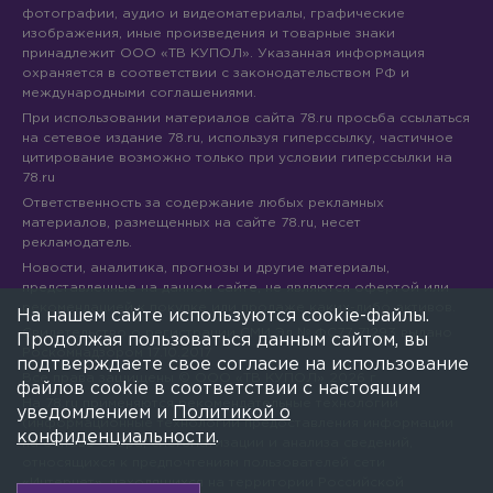
фотографии, аудио и видеоматериалы, графические
изображения, иные произведения и товарные знаки
принадлежит ООО «ТВ КУПОЛ». Указанная информация
охраняется в соответствии с законодательством РФ и
международными соглашениями.
При использовании материалов сайта 78.ru просьба ссылаться
на сетевое издание 78.ru, используя гиперссылку, частичное
цитирование возможно только при условии гиперссылки на
78.ru
Ответственность за содержание любых рекламных
материалов, размещенных на сайте 78.ru, несет
рекламодатель.
Новости, аналитика, прогнозы и другие материалы,
представленные на данном сайте, не являются офертой или
рекомендацией к покупке или продаже каких-либо активов.
На нашем сайте используются cookie-файлы.
Свидетельство о регистрации СМИ Эл № ФС77-71293 выдано
Продолжая пользоваться данным сайтом, вы
Роскомнадзором 17.10.2017
подтверждаете свое согласие на использование
Все права защищены © ООО «ТВ КУПОЛ»
2026
г.
файлов cookie в соответствии с настоящим
На 78.ru применяются рекомендательные технологии
уведомлением и
Политикой о
(информационные технологии предоставления информации
конфиденциальности
.
на основе сбора, систематизации и анализа сведений,
относящихся к предпочтениям пользователей сети
«Интернет», находящихся на территории Российской