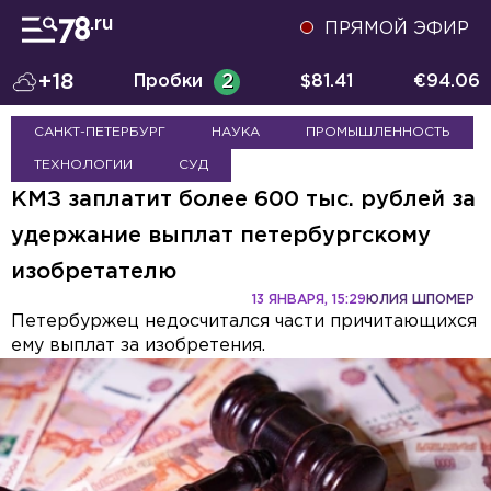
ПРЯМОЙ ЭФИР
+18
Пробки
2
$
81.41
€
94.06
САНКТ-ПЕТЕРБУРГ
НАУКА
ПРОМЫШЛЕННОСТЬ
ТЕХНОЛОГИИ
СУД
КМЗ заплатит более 600 тыс. рублей за
удержание выплат петербургскому
изобретателю
13 ЯНВАРЯ, 15:29
ЮЛИЯ ШПОМЕР
Петербуржец недосчитался части причитающихся
ему выплат за изобретения.