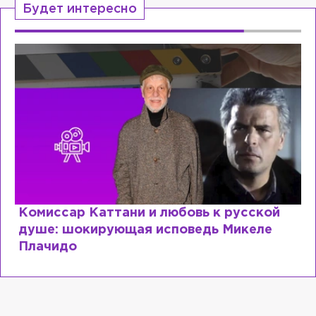
Будет интересно
Комиссар Каттани и любовь к русской
душе: шокирующая исповедь Микеле
Плачидо