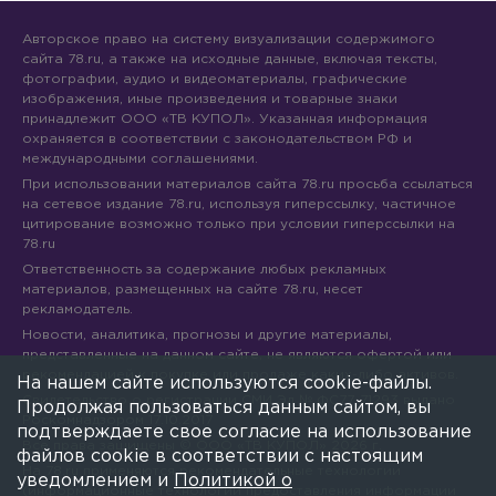
Авторское право на систему визуализации содержимого
сайта 78.ru, а также на исходные данные, включая тексты,
фотографии, аудио и видеоматериалы, графические
изображения, иные произведения и товарные знаки
принадлежит ООО «ТВ КУПОЛ». Указанная информация
охраняется в соответствии с законодательством РФ и
международными соглашениями.
При использовании материалов сайта 78.ru просьба ссылаться
на сетевое издание 78.ru, используя гиперссылку, частичное
цитирование возможно только при условии гиперссылки на
78.ru
Ответственность за содержание любых рекламных
материалов, размещенных на сайте 78.ru, несет
рекламодатель.
Новости, аналитика, прогнозы и другие материалы,
представленные на данном сайте, не являются офертой или
рекомендацией к покупке или продаже каких-либо активов.
На нашем сайте используются cookie-файлы.
Свидетельство о регистрации СМИ Эл № ФС77-71293 выдано
Продолжая пользоваться данным сайтом, вы
Роскомнадзором 17.10.2017
подтверждаете свое согласие на использование
Все права защищены © ООО «ТВ КУПОЛ»
2026
г.
файлов cookie в соответствии с настоящим
На 78.ru применяются рекомендательные технологии
уведомлением и
Политикой о
(информационные технологии предоставления информации