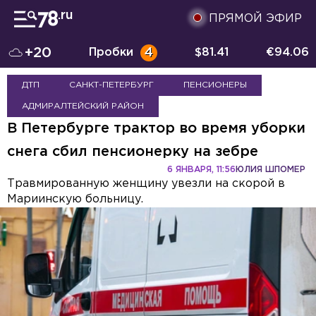
ПРЯМОЙ ЭФИР
+20
Пробки
4
$
81.41
€
94.06
ДТП
САНКТ-ПЕТЕРБУРГ
ПЕНСИОНЕРЫ
АДМИРАЛТЕЙСКИЙ РАЙОН
В Петербурге трактор во время уборки
снега сбил пенсионерку на зебре
6 ЯНВАРЯ, 11:56
ЮЛИЯ ШПОМЕР
Травмированную женщину увезли на скорой в
Мариинскую больницу.