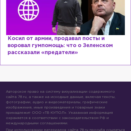
Косил от армии, продавал посты и
воровал гумпомощь: что о Зеленском
рассказали «предатели»
Авторское право на систему визуализации содержимого
сайта 78.ru, а также на исходные данные, включая тексты,
фотографии, аудио и видеоматериалы, графические
изображения, иные произведения и товарные знаки
принадлежит ООО «ТВ КУПОЛ». Указанная информация
охраняется в соответствии с законодательством РФ и
международными соглашениями.
При использовании материалов сайта 78.ru просьба ссылаться