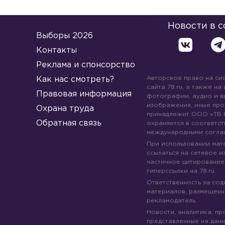
Новости в 
Выборы 2026
Контакты
Реклама и спонсорство
Авторское право на си
Как нас смотреть?
сайта 78.ru, а также на
Правовая информация
фотографии, аудио и в
изображения, иные про
Охрана труда
принадлежит ООО «ТВ 
Обратная связь
охраняется в соответст
международными согла
При использовании мате
ссылаться на сетевое из
частичное цитирование
гиперссылки на 78.ru
Ответственность за со
материалов, размещенны
рекламодатель.
Новости, аналитика, пр
представленные на данн