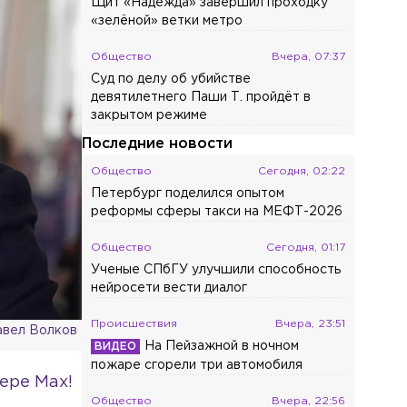
Щит «Надежда» завершил проходку
«зелёной» ветки метро
Общество
Вчера, 07:37
Суд по делу об убийстве
девятилетнего Паши Т. пройдёт в
закрытом режиме
Последние новости
Общество
Сегодня, 02:22
Петербург поделился опытом
реформы сферы такси на МЕФТ-2026
Общество
Сегодня, 01:17
Ученые СПбГУ улучшили способность
нейросети вести диалог
Происшествия
Вчера, 23:51
вел Волков
На Пейзажной в ночном
пожаре сгорели три автомобиля
ере Max!
Общество
Вчера, 22:56