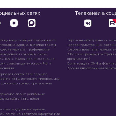
социальных сетях
Телеканал в соц
стему визуализации содержимого
Перечень иностранных и ме
 исходные данные, включая тексты,
неправительственных организ
идеоматериалы, графические
которых признана нежелател
изведения и товарные знаки
В России признаны экстреми
КУПОЛ». Указанная информация
организации
вии с законодательством РФ и
Организации, СМИ и физичес
шениями.
России иностранными агента
риалов сайта 78.ru просьба
дание 78.ru, используя гиперссылку,
 возможно только при условии
держание любых рекламных
х на сайте 78.ru, несет
огнозы и другие материалы,
ом сайте, не являются офертой или