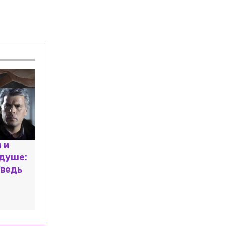
У главного тренера сборной России по
футболу родился первый сын
Происшествия
Вчера, 18:53
Поиск подрядчика для спасения
Меншикова бастиона приостановили
из-за вмешательства ФАС
расным
 мир
высшем