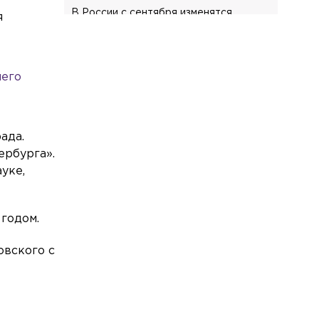
В России с сентября изменятся
я
правила оповещения пассажиров об
отмене или задержке поездов
Происшествия
Вчера, 21:52
шего
На проспекте Энгельса в ДТП
пострадал мотоциклист
Общество
Вчера, 21:30
ада.
Ушла из жизни Фаина Наумовна
ербурга».
Саевич
уке,
Общество
Вчера, 20:52
Более 8,5 тонны опасного мяса сняли с
годом.
прилавков в Петербурге и Ленобласти
Общество
Вчера, 19:46
овского с
Врач объяснила, почему россияне
стали чаще выбирать санатории
Спорт
Вчера, 19:19