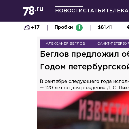
НОВОСТИ
СТАТЬИ
ТЕЛЕКА
+17
Пробки
1
$
81.41
АЛЕКСАНДР БЕГЛОВ
САНКТ-ПЕТЕРБУ
Беглов предложил об
Годом петербургско
В сентябре следующего года исполни
— 120 лет со дня рождения Д. С. Лих