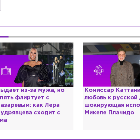
омиссар Каттани и
Специалист с нап
юбовь к русской душе:
дипломом: почему
окирующая исповедь
разочаровался в 
икеле Плачидо
образовании?