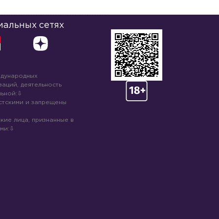
иальных сетях
ждународных
аций, деятельность
ьной:
стскими и запрещены
кие лица, признанные в
ми: