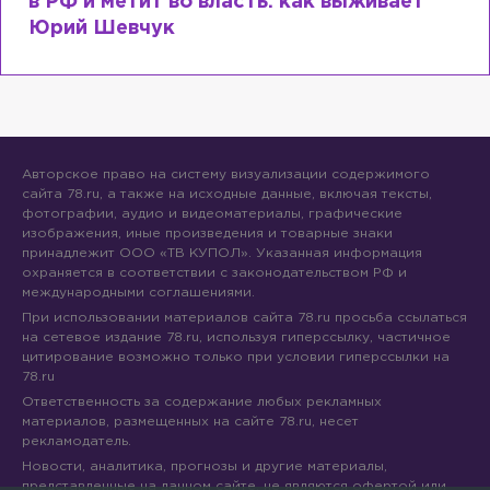
вает
воровал гумпомощь: что о Зеленс
рассказали «предатели»
Авторское право на систему визуализации содержимого
сайта 78.ru, а также на исходные данные, включая тексты,
фотографии, аудио и видеоматериалы, графические
изображения, иные произведения и товарные знаки
принадлежит ООО «ТВ КУПОЛ». Указанная информация
охраняется в соответствии с законодательством РФ и
международными соглашениями.
При использовании материалов сайта 78.ru просьба ссылаться
на сетевое издание 78.ru, используя гиперссылку, частичное
цитирование возможно только при условии гиперссылки на
78.ru
Ответственность за содержание любых рекламных
материалов, размещенных на сайте 78.ru, несет
рекламодатель.
Новости, аналитика, прогнозы и другие материалы,
представленные на данном сайте, не являются офертой или