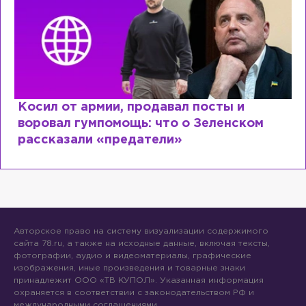
Рыдает из-за мужа, но опять флиртует с
Лазаревым: как Лера Кудрявцева
сходит с ума
Авторское право на систему визуализации содержимого
сайта 78.ru, а также на исходные данные, включая тексты,
фотографии, аудио и видеоматериалы, графические
изображения, иные произведения и товарные знаки
принадлежит ООО «ТВ КУПОЛ». Указанная информация
охраняется в соответствии с законодательством РФ и
международными соглашениями.