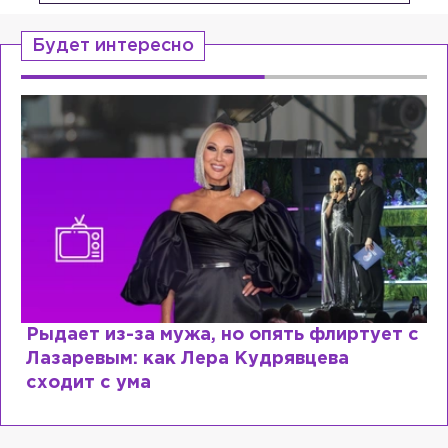
Будет интересно
Рыдает из-за мужа, но опять флиртует с
Лазаревым: как Лера Кудрявцева
сходит с ума