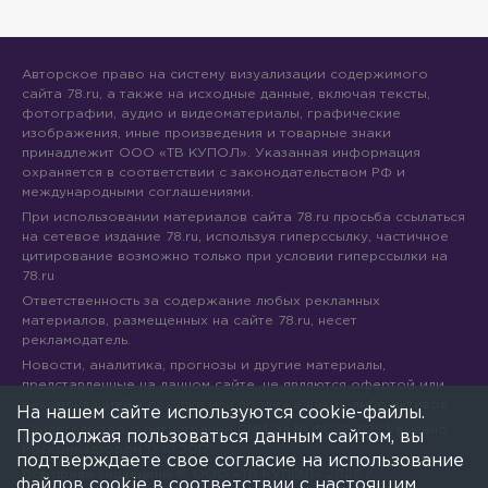
Авторское право на систему визуализации содержимого
сайта 78.ru, а также на исходные данные, включая тексты,
фотографии, аудио и видеоматериалы, графические
изображения, иные произведения и товарные знаки
принадлежит ООО «ТВ КУПОЛ». Указанная информация
охраняется в соответствии с законодательством РФ и
международными соглашениями.
При использовании материалов сайта 78.ru просьба ссылаться
на сетевое издание 78.ru, используя гиперссылку, частичное
цитирование возможно только при условии гиперссылки на
78.ru
Ответственность за содержание любых рекламных
материалов, размещенных на сайте 78.ru, несет
рекламодатель.
Новости, аналитика, прогнозы и другие материалы,
представленные на данном сайте, не являются офертой или
рекомендацией к покупке или продаже каких-либо активов.
На нашем сайте используются cookie-файлы.
Свидетельство о регистрации СМИ Эл № ФС77-71293 выдано
Продолжая пользоваться данным сайтом, вы
Роскомнадзором 17.10.2017
подтверждаете свое согласие на использование
Все права защищены © ООО «ТВ КУПОЛ»
2026
г.
файлов cookie в соответствии с настоящим