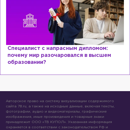
Специалист с напрасным дипломом:
почему мир разочаровался в высшем
образовании?
Авторское право на систему визуализации содержимого
сайта 78.ru, а также на исходные данные, включая тексты,
фотографии, аудио и видеоматериалы, графические
изображения, иные произведения и товарные знаки
принадлежит ООО «ТВ КУПОЛ». Указанная информация
охраняется в соответствии с законодательством РФ и