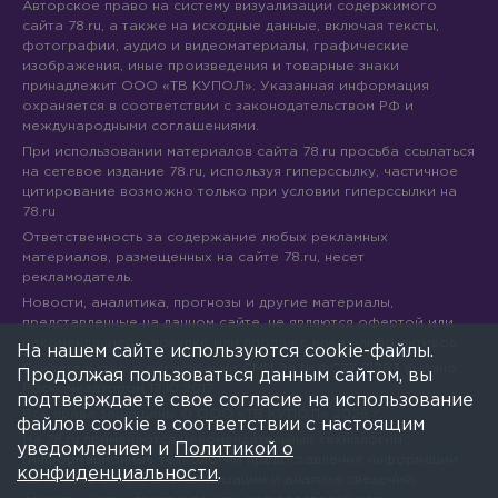
Авторское право на систему визуализации содержимого
сайта 78.ru, а также на исходные данные, включая тексты,
фотографии, аудио и видеоматериалы, графические
изображения, иные произведения и товарные знаки
принадлежит ООО «ТВ КУПОЛ». Указанная информация
охраняется в соответствии с законодательством РФ и
международными соглашениями.
При использовании материалов сайта 78.ru просьба ссылаться
на сетевое издание 78.ru, используя гиперссылку, частичное
цитирование возможно только при условии гиперссылки на
78.ru
Ответственность за содержание любых рекламных
материалов, размещенных на сайте 78.ru, несет
рекламодатель.
Новости, аналитика, прогнозы и другие материалы,
представленные на данном сайте, не являются офертой или
рекомендацией к покупке или продаже каких-либо активов.
На нашем сайте используются cookie-файлы.
Свидетельство о регистрации СМИ Эл № ФС77-71293 выдано
Продолжая пользоваться данным сайтом, вы
Роскомнадзором 17.10.2017
подтверждаете свое согласие на использование
Все права защищены © ООО «ТВ КУПОЛ»
2026
г.
файлов cookie в соответствии с настоящим
На 78.ru применяются рекомендательные технологии
уведомлением и
Политикой о
(информационные технологии предоставления информации
конфиденциальности
.
на основе сбора, систематизации и анализа сведений,