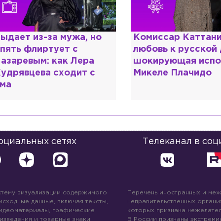
омиссар Каттани и
Специалист с нап
юбовь к русской душе:
дипломом: почему
окирующая исповедь
разочаровался в 
икеле Плачидо
образовании?
социальных сетях
Телеканал в соц
стему визуализации содержимого
Перечень иностранных и ме
 исходные данные, включая тексты,
неправительственных организ
идеоматериалы, графические
которых признана нежелател
изведения и товарные знаки
В России признаны экстреми