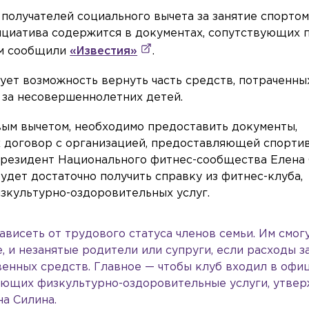
олучателей социального вычета за занятие спортом
ициатива содержится в документах, сопутствующих 
ом сообщили
«Известия»
.
вует возможность вернуть часть средств, потраченны
и за несовершеннолетних детей.
овым вычетом, необходимо предоставить документы,
 договор с организацией, предоставляющей спорти
. Президент Национального фитнес-сообщества Елена
будет достаточно получить справку из фитнес-клуба,
культурно-оздоровительных услуг.
зависеть от трудового статуса членов семьи. Им смог
 и незанятые родители или супруги, если расходы з
венных средств. Главное — чтобы клуб входил в офи
вающих физкультурно-оздоровительные услуги, утве
на Силина.