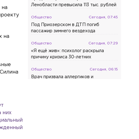
Ленобласти превысила 113 тыс. рублей
 на
проекту
Общество
Сегодня, 07:45
Под Приозерском в ДТП погиб
пассажир зимнего вездехода
х на
Общество
Сегодня, 07:29
«Я ещё жив»: психолог раскрыла
причину кризиса 30-летних
вные
Общество
Сегодня, 06:15
 Силина
Врач призвала аллергиков и
астматиков отказаться от увлечения
домашней рассадой
Экономика
Сегодня, 05:32
ут
Маск отказался предоставить ВСУ
а них
Starlink для ударов по целям в глубине
циальный
России
ржденный
Экономика
Сегодня, 04:55