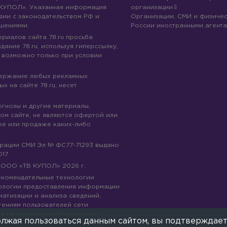
КУПОЛ». Указанная информация
организации
вии с законодательством РФ и
Организации, СМИ и физичес
шениями.
России иностранными агента
риалов сайта 78.ru просьба
дание 78.ru, используя гиперссылку,
 возможно только при условии
держание любых рекламных
х на сайте 78.ru, несет
огнозы и другие материалы,
ом сайте, не являются офертой или
ке или продаже каких-либо
трации СМИ Эл № ФС77-71293 выдано
017
© ООО «ТВ КУПОЛ»
2026
г.
рекомендательные технологии
ологии предоставления информации
матизации и анализа сведений,
тениям пользователей сети
ся на территории Российской
лжая пользоваться данным сайтом, вы подтверждает
е