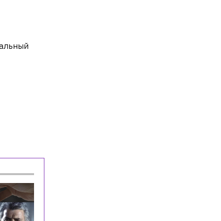
Глава Минобороны Финляндии
объяснил отказ передавать Украине
ракеты Patriot
Спорт
Сегодня, 04:26
мальный
Россиянин Егор Громадский завоевал
золотую медаль на ЧЕ по
современному пятиборью
Общество
Сегодня, 03:00
Министерство просвещения РФ
утвердило обновленный федеральный
перечень учебников