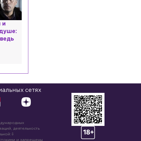
расным
 мир
высшем
иальных сетях
ждународных
аций, деятельность
ьной:
стскими и запрещены