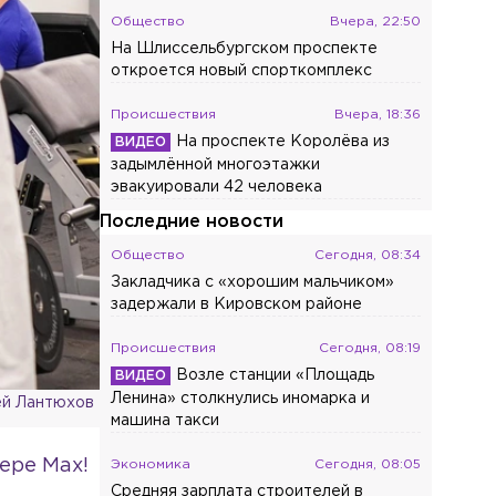
Общество
Вчера, 22:50
На Шлиссельбургском проспекте
откроется новый спорткомплекс
Происшествия
Вчера, 18:36
На проспекте Королёва из
задымлённой многоэтажки
эвакуировали 42 человека
Последние новости
Общество
Сегодня, 08:34
Закладчика с «хорошим мальчиком»
задержали в Кировском районе
Происшествия
Сегодня, 08:19
Возле станции «Площадь
Ленина» столкнулись иномарка и
й Лантюхов
машина такси
ере Max!
Экономика
Сегодня, 08:05
Средняя зарплата строителей в