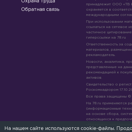
Охрана труда
принадлежит ООО «ТВ 
Обратная связь
охраняется в соответст
международными согла
При использовании мате
ссылаться на сетевое из
частичное цитирование
гиперссылки на 78.ru
Ответственность за со
материалов, размещенны
рекламодатель.
Новости, аналитика, пр
представленные на данн
рекомендацией к покуп
активов.
Свидетельство о регис
Роскомнадзором 17.10.2
Все права защищены 
На 78.ru применяются 
(информационные техн
на основе сбора, систе
относящихся к предпоч
«Интернет», находящих
На нашем сайте используются cookie-файлы. Продо
Федерации).
Подробне