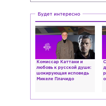
Будет интересно
 мужа, но
Комиссар Каттани и
С
ет с
любовь к русской душе:
д
как Лера
шокирующая исповедь
р
сходит с
Микеле Плачидо
о