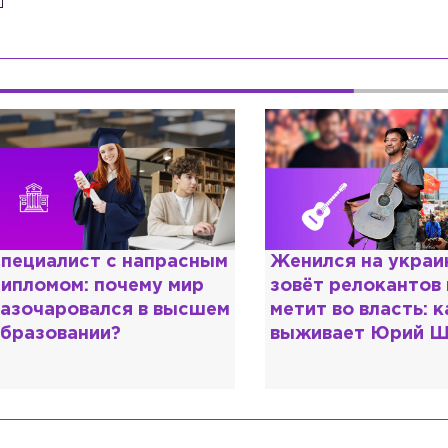
пециалист с напрасным
Женился на украи
ипломом: почему мир
зовёт релокантов 
азочаровался в высшем
метит во власть: к
бразовании?
выживает Юрий Ш