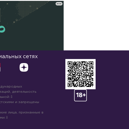
иальных сетях
ждународных
аций, деятельность
ьной:
стскими и запрещены
кие лица, признанные в
ми: