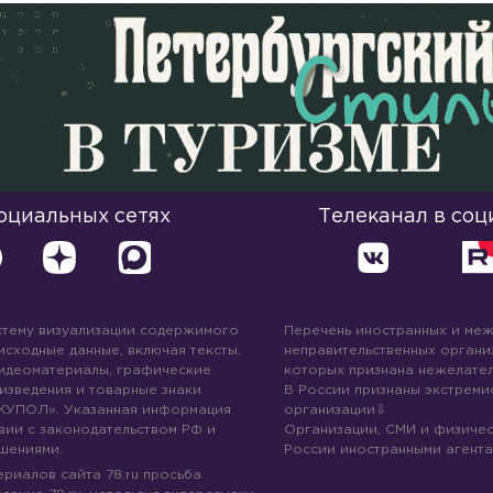
социальных сетях
Телеканал в соц
стему визуализации содержимого
Перечень иностранных и ме
 исходные данные, включая тексты,
неправительственных организ
идеоматериалы, графические
которых признана нежелател
изведения и товарные знаки
В России признаны экстреми
КУПОЛ». Указанная информация
организации
вии с законодательством РФ и
Организации, СМИ и физичес
шениями.
России иностранными агента
риалов сайта 78.ru просьба