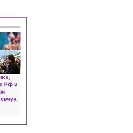
Общество
Сегодня, 06:20
Прокуратура потребовала закрыть
пансионаты в Стрельне из-за плохих
условий содержания
Общество
Сегодня, 06:07
Росгвардейцы и ОМОН изъяли 72
единицы оружия в ходе рейда по двум
районам Петербурга
Общество
Сегодня, 05:24
Минздрав хочет утвердить новый
нке,
стандарт лечения для пациентов с
в РФ и
острым воспалением лёгких
ак
евчук