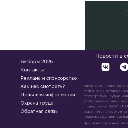
Новости в 
Выборы 2026
Контакты
Реклама и спонсорство
Авторское право на си
Как нас смотреть?
сайта 78.ru, а также на
Правовая информация
фотографии, аудио и в
изображения, иные про
Охрана труда
принадлежит ООО «ТВ 
Обратная связь
охраняется в соответст
международными согла
При использовании мате