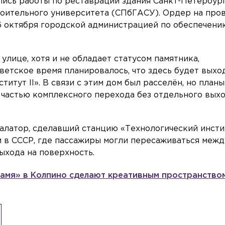
лись работы по реставрации здания Санкт-Петербур
роительного университета (СПбГАСУ). Ордер на про
6 октября городской администрацией по обеспечени
улице, хотя и не обладает статусом памятника,
ветское время планировалось, что здесь будет выхо
итут II». В связи с этим дом был расселён, но планы
а частью комплексного перехода без отдельного вых
калатор, сделавший станцию «Технологический инсти
 в СССР, где пассажиры могли пересаживаться межд
ыхода на поверхность.
амя» в Колпино сделают креативным пространство