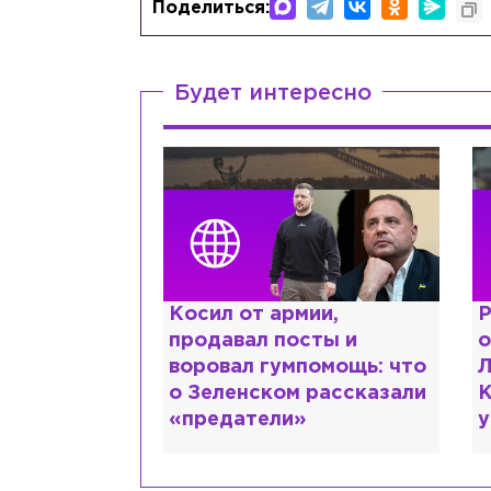
Поделиться:
Будет интересно
 армии,
Рыдает из-за мужа, но
 посты и
опять флиртует с
гумпомощь: что
Лазаревым: как Лера
ком рассказали
Кудрявцева сходит с
ели»
ума