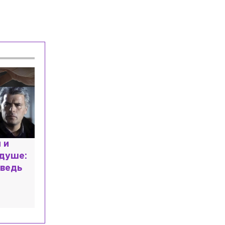
Общество
Сегодня, 06:44
На форуме объединенных культур в
Петербурге представят театральную
концепцию до 2035 года
Общество
Сегодня, 06:26
Пассажиропоток на рейсах Москва-
Петербург сократился почти на 20% с
начала года
 напрасным
чему мир
я в высшем