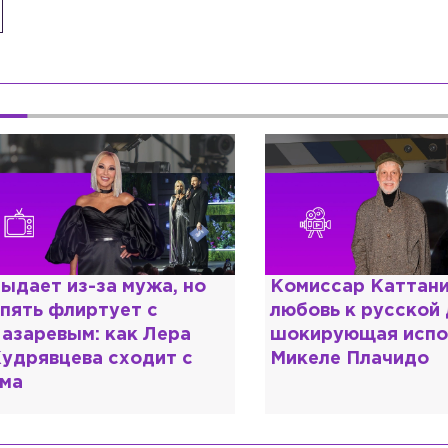
Комиссар Каттани и
Специалист с
любовь к русской душе:
дипломом: по
шокирующая исповедь
разочаровалс
Микеле Плачидо
образовании?