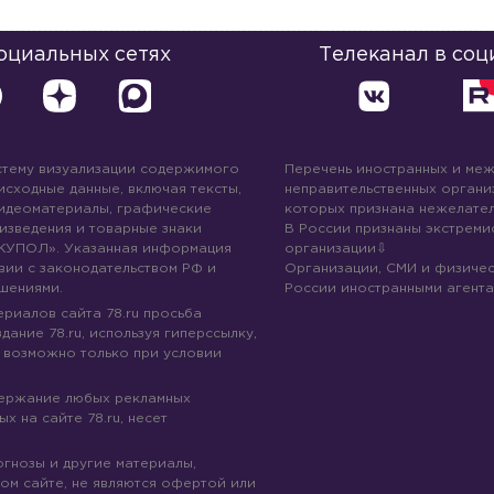
социальных сетях
Телеканал в соц
стему визуализации содержимого
Перечень иностранных и ме
 исходные данные, включая тексты,
неправительственных организ
идеоматериалы, графические
которых признана нежелател
изведения и товарные знаки
В России признаны экстреми
КУПОЛ». Указанная информация
организации
вии с законодательством РФ и
Организации, СМИ и физичес
шениями.
России иностранными агента
риалов сайта 78.ru просьба
дание 78.ru, используя гиперссылку,
 возможно только при условии
держание любых рекламных
х на сайте 78.ru, несет
огнозы и другие материалы,
ом сайте, не являются офертой или