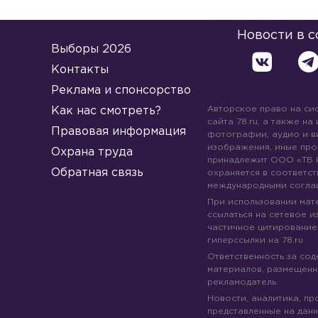
Новости в 
Выборы 2026
Контакты
Реклама и спонсорство
Авторское право на си
Как нас смотреть?
сайта 78.ru, а также на
Правовая информация
фотографии, аудио и в
изображения, иные про
Охрана труда
принадлежит ООО «ТВ 
Обратная связь
охраняется в соответст
международными согла
При использовании мате
ссылаться на сетевое из
частичное цитирование
гиперссылки на 78.ru
Ответственность за со
материалов, размещенны
рекламодатель.
Новости, аналитика, пр
представленные на данн