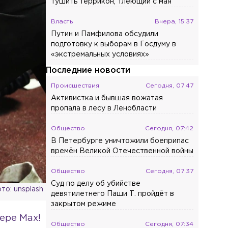
тушить террикон, тлеющий с мая
Власть
Вчера, 15:37
Путин и Памфилова обсудили
подготовку к выборам в Госдуму в
«экстремальных условиях»
Последние новости
Происшествия
Сегодня, 07:47
Активистка и бывшая вожатая
пропала в лесу в Ленобласти
Общество
Сегодня, 07:42
В Петербурге уничтожили боеприпас
времён Великой Отечественной войны
Общество
Сегодня, 07:37
Суд по делу об убийстве
то: unsplash
девятилетнего Паши Т. пройдёт в
закрытом режиме
ере Max!
Общество
Сегодня, 07:34