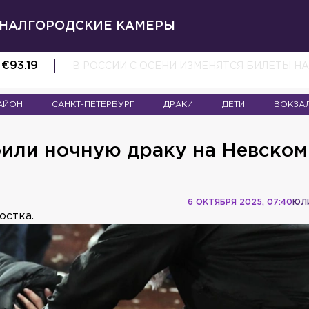
НАЛ
ГОРОДСКИЕ КАМЕРЫ
€
93.19
В РОССИИ С ОСЕНИ ИЗМЕНЯТСЯ БИЛЕТЫ 
АЙОН
САНКТ-ПЕТЕРБУРГ
ДРАКИ
ДЕТИ
ВОКЗА
оили ночную драку на Невском
6 ОКТЯБРЯ 2025, 07:40
ЮЛ
остка.