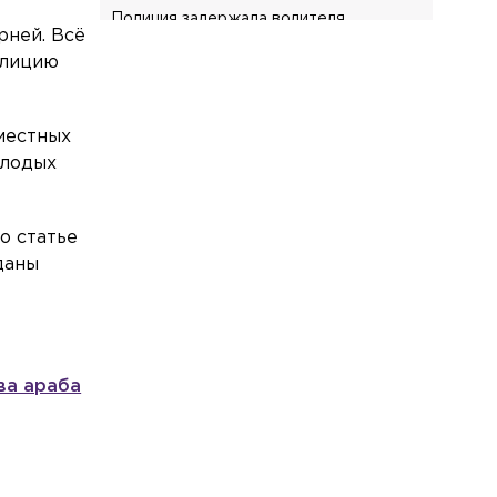
Полиция задержала водителя
рней. Всё
«Газели», насмерть сбившего
олицию
женщину на Краснопутиловской
Власть
Сегодня, 07:21
Эсеры оспорят в суде исключение
местных
своего кандидата из списка на выборы
олодых
в Петербурге
Общество
Сегодня, 07:07
о статье
Аналитики назвали сферы с самым
даны
высоким ростом зарплат в Петербурге
Общество
Сегодня, 06:59
Адвокат ответил на вопрос, могут ли
уволить с работы за использование ИИ
ва араба
Общество
Сегодня, 06:53
В РГПУ им. Герцена зафиксировали
конкурс до 570 человек на место