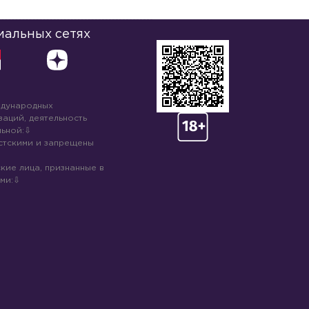
иальных сетях
ждународных
аций, деятельность
ьной:
стскими и запрещены
кие лица, признанные в
ми: