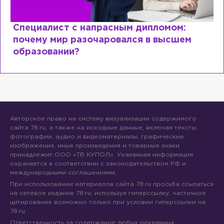
Специалист с напрасным дипломом:
почему мир разочаровался в высшем
образовании?
Авторское право на систему визуализации содержимого
сайта 78.ru, а также на исходные данные, включая тексты,
фотографии, аудио и видеоматериалы, графические
изображения, иные произведения и товарные знаки
принадлежит ООО «ТВ КУПОЛ». Указанная информация
охраняется в соответствии с законодательством РФ и
международными соглашениями.
При использовании материалов сайта 78.ru просьба ссылаться
на сетевое издание 78.ru, используя гиперссылку, частичное
цитирование возможно только при условии гиперссылки на
78.ru
Ответственность за содержание любых рекламных