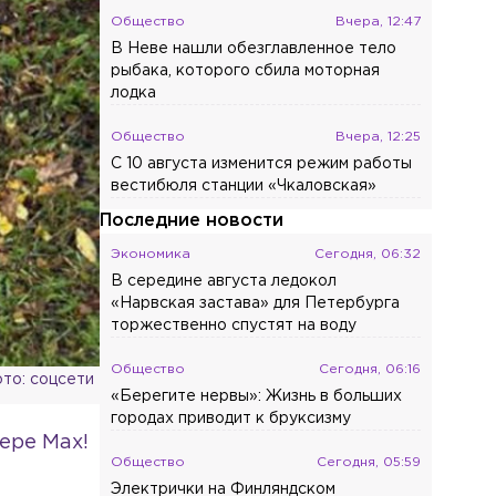
Общество
Вчера, 12:47
В Неве нашли обезглавленное тело
рыбака, которого сбила моторная
лодка
Общество
Вчера, 12:25
С 10 августа изменится режим работы
вестибюля станции «Чкаловская»
Последние новости
Экономика
Сегодня, 06:32
В середине августа ледокол
«Нарвская застава» для Петербурга
торжественно спустят на воду
Общество
Сегодня, 06:16
то: соцсети
«Берегите нервы»: Жизнь в больших
городах приводит к бруксизму
ере Max!
Общество
Сегодня, 05:59
Электрички на Финляндском