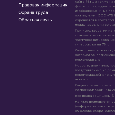
сайта 78.ru, а также на
Правовая информация
фотографии, аудио и в
изображения, иные про
Охрана труда
принадлежит ООО «ТВ 
Обратная связь
охраняется в соответст
международными согла
При использовании мате
ссылаться на сетевое из
частичное цитирование
гиперссылки на 78.ru
Ответственность за со
материалов, размещенны
рекламодатель.
Новости, аналитика, пр
представленные на данн
рекомендацией к покуп
активов.
Свидетельство о регис
Роскомнадзором 17.10.2
Все права защищены 
На 78.ru применяются 
(информационные техн
на основе сбора, систе