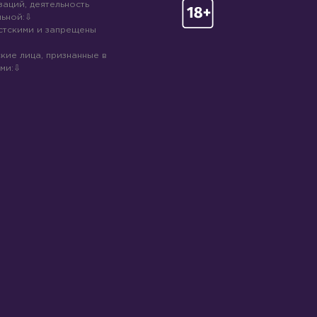
аций, деятельность
ьной:
стскими и запрещены
кие лица, признанные в
ми: