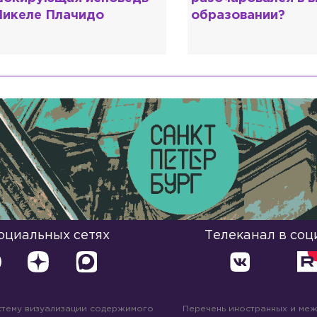
икеле Плачидо
образовании?
социальных сетях
Телеканал в соц
стему визуализации содержимого
Перечень иностранных и ме