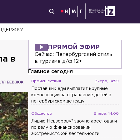
ОДДЕРЖКУ
ПРЯМОЙ ЭФИР
Сейчас:
Петербургский стиль
па в
в туризме д/ф 12+
Главное сегодня
Происшествия
Вчера, 14:59
ЛЛ БЕВЗЮК
Поставщик еды выплатит крупные
компенсации за отравление детей в
петербургском детсаду
Общество
Вчера, 14:00
Лидию Невзорову* заочно арестовали
по делу о финансировании
экстремистской деятельности