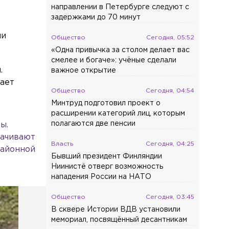
направлении в Петербурге следуют с
задержками до 70 минут
ми
Общество
Сегодня, 05:52
«Одна привычка за столом делает вас
смелее и богаче»: учёные сделали
.
важное открытие
вает
Общество
Сегодня, 04:54
Минтруд подготовил проект о
расширении категорий лиц, которым
полагаются две пенсии
ы.
качивают
Власть
Сегодня, 04:25
районной
Бывший президент Финляндии
Ниинистё отверг возможность
нападения России на НАТО
Общество
Сегодня, 03:45
В сквере Истории ВДВ установили
мемориал, посвящённый десантникам