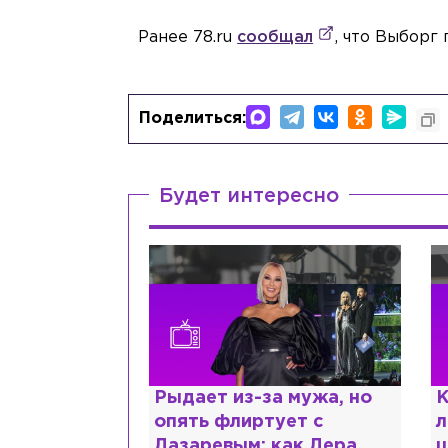
Ранее 78.ru
сообщал
, что Выборг 
Поделиться:
Будет интересно
ии,
Рыдает из-за мужа, но
К
сты и
опять флиртует с
л
помощь: что
Лазаревым: как Лера
ш