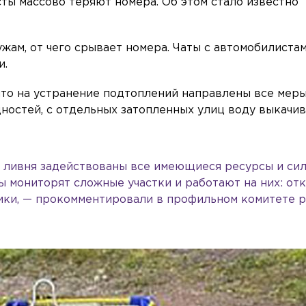
ты массово теряют номера. Об этом стало известно
жам, от чего срывает номера. Чаты с автомобилиста
и.
что на устранение подтоплений направлены все меры
остей, с отдельных затопленных улиц воду выкачи
 ливня задействованы все имеющиеся ресурсы и сил
 мониторят сложные участки и работают на них: от
ики, — прокомментировали в профильном комитете 