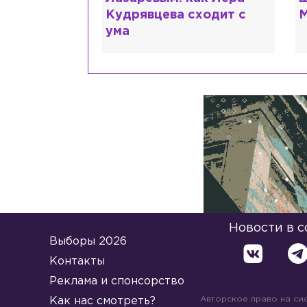
 рассказали
Кудрявцева сходит с
М
ума
Новости в 
Выборы 2026
Контакты
Реклама и спонсорство
Авторское право на си
Как нас смотреть?