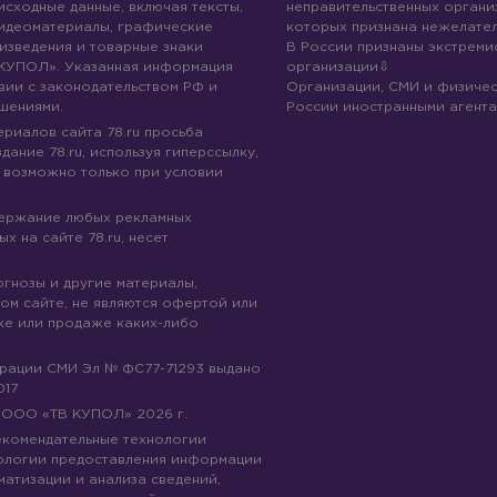
 исходные данные, включая тексты,
неправительственных организ
идеоматериалы, графические
которых признана нежелател
изведения и товарные знаки
В России признаны экстреми
КУПОЛ». Указанная информация
организации
вии с законодательством РФ и
Организации, СМИ и физичес
шениями.
России иностранными агента
риалов сайта 78.ru просьба
дание 78.ru, используя гиперссылку,
 возможно только при условии
держание любых рекламных
х на сайте 78.ru, несет
огнозы и другие материалы,
ом сайте, не являются офертой или
ке или продаже каких-либо
трации СМИ Эл № ФС77-71293 выдано
017
© ООО «ТВ КУПОЛ»
2026
г.
рекомендательные технологии
ологии предоставления информации
матизации и анализа сведений,