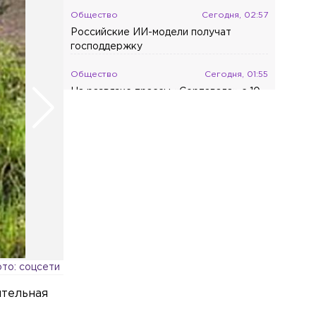
Общество
Сегодня, 02:57
Российские ИИ-модели получат
господдержку
Общество
Сегодня, 01:55
На развязке трассы «Сортавала» с 10
по 26 августа перекроют съезды
Общество
Сегодня, 00:46
На трассе «Скандинавия» с 11 по 13
августа введут реверсивное движение
то: соцсети
ительная