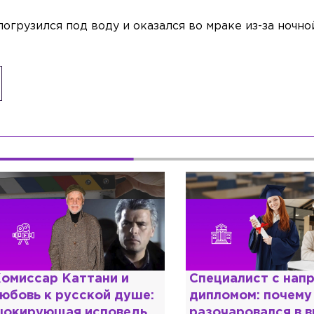
погрузился под воду и оказался во мраке из-за ночно
омиссар Каттани и
Специалист с нап
юбовь к русской душе:
дипломом: почему
окирующая исповедь
разочаровался в 