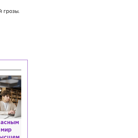
й грозы.
расным
 мир
высшем