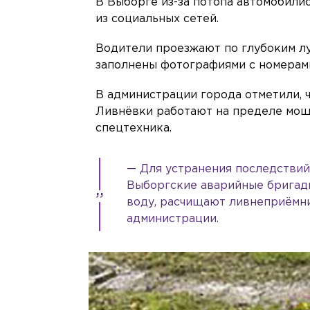
В Выборге из-за потопа автомобилис
из социальных сетей.
Водители проезжают по глубоким лу
заполнены фотографиями с номерам
В администрации города отметили, 
Ливнёвки работают на пределе мощн
спецтехника.
— Для устранения последствий
Выборгские аварийные бригады
воду, расчищают ливнеприёмн
администрации.