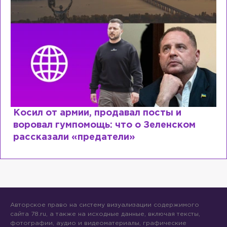
Рыдает из-за мужа, но опять флиртует с
Лазаревым: как Лера Кудрявцева
сходит с ума
Авторское право на систему визуализации содержимого
сайта 78.ru, а также на исходные данные, включая тексты,
фотографии, аудио и видеоматериалы, графические