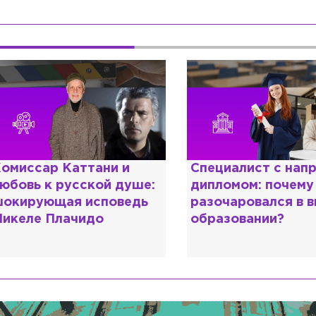
омиссар Каттани и
Специалист с нап
юбовь к русской душе:
дипломом: почему
окирующая исповедь
разочаровался в 
икеле Плачидо
образовании?