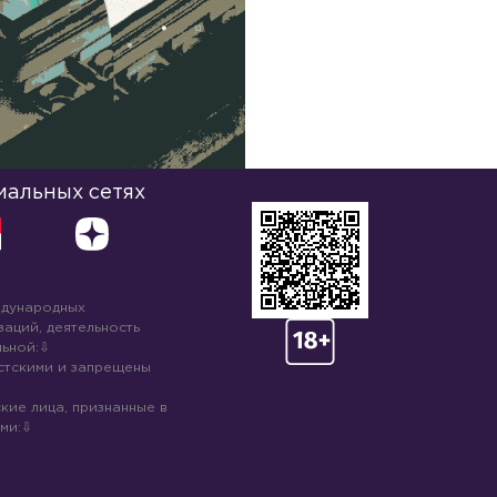
иальных сетях
ждународных
аций, деятельность
ьной:
стскими и запрещены
кие лица, признанные в
ми: