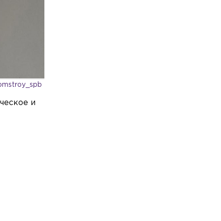
Общество
Сегодня, 12:47
В Неве нашли тело мужчины без
головы, которого во время рыбалки
сбила моторная лодка
Общество
Сегодня, 12:37
Невролог объяснил россиянам, как
распознать инсульт в течение одной
минуты
omstroy_spb
ческое и
Происшествия
Сегодня, 12:34
Экс-глава НИИ Виктор Трухин получил
срок и сразу вышел на свободу в зале
суда в Петербурге