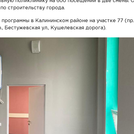
ьную поликлинику на 600 посещений в две смены. О
по строительству города.
 программы в Калининском районе на участке 77 (пр
 Бестужевская ул., Кушелевская дорога).