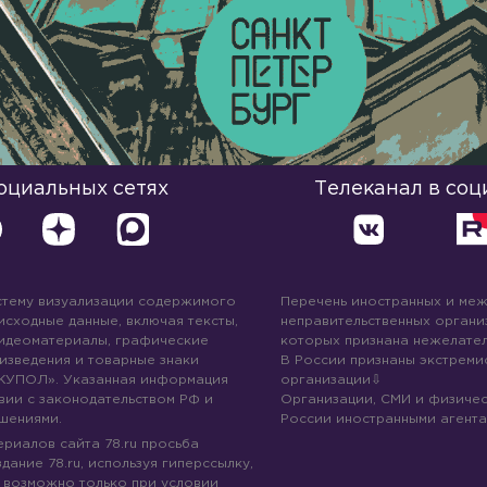
социальных сетях
Телеканал в соц
стему визуализации содержимого
Перечень иностранных и ме
 исходные данные, включая тексты,
неправительственных организ
идеоматериалы, графические
которых признана нежелател
изведения и товарные знаки
В России признаны экстреми
КУПОЛ». Указанная информация
организации
вии с законодательством РФ и
Организации, СМИ и физичес
шениями.
России иностранными агента
риалов сайта 78.ru просьба
дание 78.ru, используя гиперссылку,
 возможно только при условии