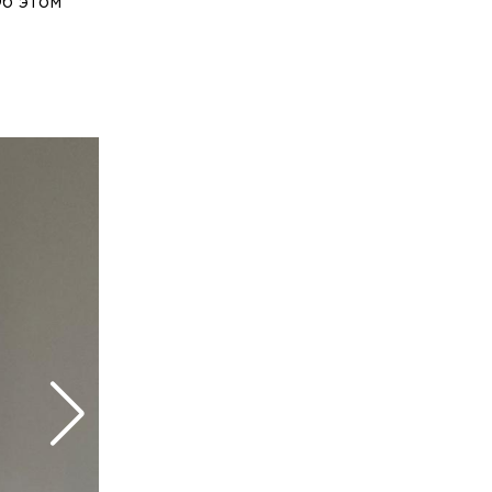
б этом
девятилетнего мальчика нашли
мёртвым
.
Общество
Сегодня, 13:17
После стрельбы на улице Вавиловых
арестовали второго подростка
Общество
Сегодня, 13:15
В Сестрорецке полностью
восстановили фундамент старинной
«Дачи Павлова»
Общество
Сегодня, 13:06
В Петербурге организатор схемы с
махинациями на таможне на 4,2 млрд
получил 9,5 лет
Общество
Сегодня, 12:48
В Петербурге и области резко вырос
спрос на клубнику в шоколаде