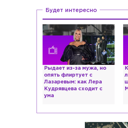
Будет интересно
ии,
Рыдает из-за мужа, но
К
сты и
опять флиртует с
л
помощь: что
Лазаревым: как Лера
ш
 рассказали
Кудрявцева сходит с
М
ума