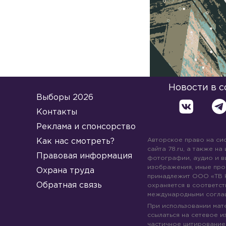
Новости в 
Выборы 2026
Контакты
Реклама и спонсорство
Авторское право на си
Как нас смотреть?
сайта 78.ru, а также на
Правовая информация
фотографии, аудио и в
изображения, иные про
Охрана труда
принадлежит ООО «ТВ 
Обратная связь
охраняется в соответст
международными согла
При использовании мате
ссылаться на сетевое из
частичное цитирование