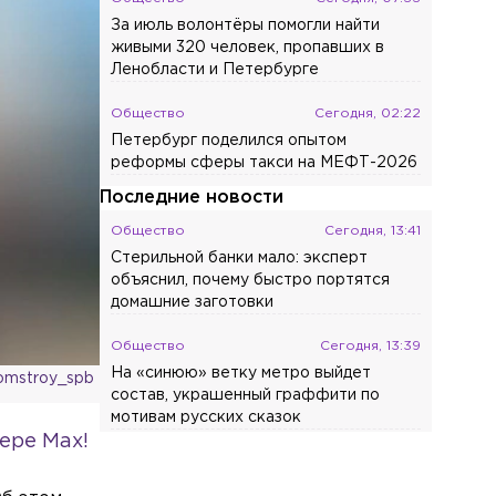
За июль волонтёры помогли найти
живыми 320 человек, пропавших в
Ленобласти и Петербурге
Общество
Сегодня, 02:22
Петербург поделился опытом
реформы сферы такси на МЕФТ-2026
Последние новости
Общество
Сегодня, 13:41
Стерильной банки мало: эксперт
объяснил, почему быстро портятся
домашние заготовки
Общество
Сегодня, 13:39
На «синюю» ветку метро выйдет
omstroy_spb
состав, украшенный граффити по
мотивам русских сказок
ере Max!
Общество
Сегодня, 13:23
Пропавшего в Новогорелово