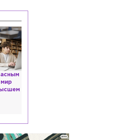
расным
 мир
высшем