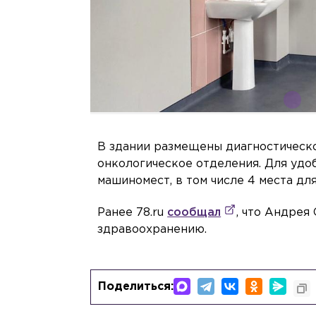
com/komstroy_spb
В здании размещены диагностическо
онкологическое отделения. Для удо
машиномест, в том числе 4 места д
Ранее 78.ru
сообщал
, что Андрея
здравоохранению.
Поделиться: