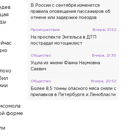
В России с сентября изменятся
едев
правила оповещения пассажиров об
ущая
отмене или задержке поездов
оды
Происшествия
Вчера, 21:52
На проспекте Энгельса в ДТП
ейчас
пострадал мотоциклист
дно
Общество
Вчера, 21:30
Ушла из жизни Фаина Наумовна
Саевич
лохо
бил
Общество
Вчера, 20:52
мии
Более 8,5 тонны опасного мяса сняли с
прилавков в Петербурге и Ленобласти
омсомола
Общество
Вчера, 19:46
кой форме
Врач объяснила, почему россияне
стали чаще выбирать санатории
ли
Спорт
Вчера, 19:19