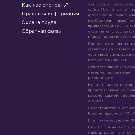
Авторское право на си
Как нас смотреть?
сайта 78.ru, а также на
Правовая информация
фотографии, аудио и в
изображения, иные про
Охрана труда
принадлежит ООО «ТВ 
Обратная связь
охраняется в соответст
международными согла
При использовании мате
ссылаться на сетевое из
частичное цитирование
гиперссылки на 78.ru
Ответственность за со
материалов, размещенны
рекламодатель.
Новости, аналитика, пр
представленные на данн
рекомендацией к покуп
активов.
Свидетельство о регис
Роскомнадзором 17.10.2
Все права защищены 
На 78.ru применяются 
(информационные техн