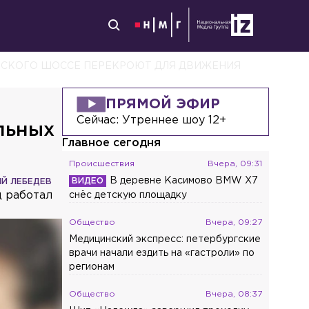
ВСКОГО ШОССЕ ПЕРЕКРОЮТ ДЛЯ ДВИЖЕНИЯ
ПРЯМОЙ ЭФИР
Сейчас:
Утреннее шоу 12+
льных
Главное сегодня
Происшествия
Вчера, 09:31
В деревне Касимово BMW X7
ИЙ ЛЕБЕДЕВ
ц работал
снёс детскую площадку
Общество
Вчера, 09:27
Медицинский экспресс: петербургские
врачи начали ездить на «гастроли» по
регионам
Общество
Вчера, 08:37