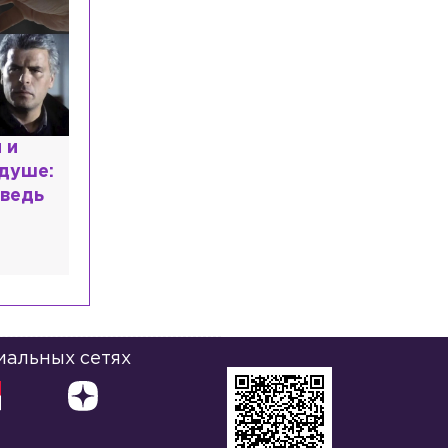
расным
 мир
высшем
иальных сетях