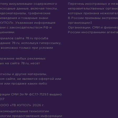
стему визуализации содержимого
Перечень иностранных и ме
 исходные данные, включая тексты,
неправительственных организ
идеоматериалы, графические
которых признана нежелател
изведения и товарные знаки
В России признаны экстреми
КУПОЛ». Указанная информация
организации
вии с законодательством РФ и
Организации, СМИ и физичес
шениями.
России иностранными агента
риалов сайта 78.ru просьба
дание 78.ru, используя гиперссылку,
 возможно только при условии
держание любых рекламных
х на сайте 78.ru, несет
огнозы и другие материалы,
ом сайте, не являются офертой или
ке или продаже каких-либо
трации СМИ Эл № ФС77-71293 выдано
017
© ООО «ТВ КУПОЛ»
2026
г.
рекомендательные технологии
ологии предоставления информации