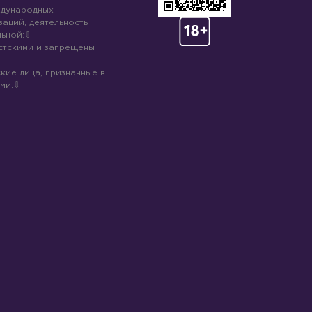
ждународных
аций, деятельность
ьной:
стскими и запрещены
кие лица, признанные в
ми: