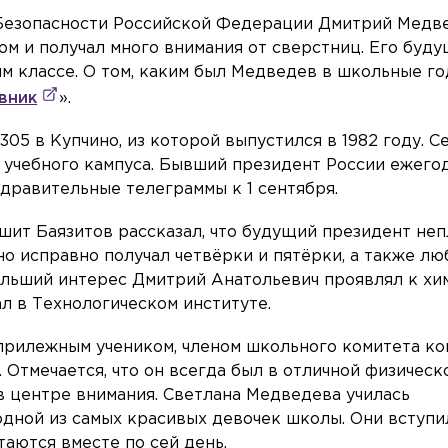
Безопасности Российской Федерации Дмитрий Медв
м и получал много внимания от сверстниц. Его буд
им классе. О том, каким был Медведев в школьные г
вник
».
05 в Купчино, из которой выпустился в 1982 году. С
 учебного кампуса. Бывший президент России ежего
здравительные телеграммы к 1 сентября.
ит Баязитов рассказал, что будущий президент неп
 но исправно получал четвёрки и пятёрки, а также лю
ольший интерес Дмитрий Анатольевич проявлял к хи
ал в Технологическом институте.
прилежным учеником, членом школьного комитета к
 Отмечается, что он всегда был в отличной физичес
в центре внимания. Светлана Медведева училась
 одной из самых красивых девочек школы. Они вступи
таются вместе по сей день.