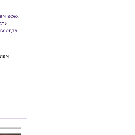
У главного тренера сборной России по
футболу родился первый сын
ем всех
Происшествия
Вчера, 18:53
сти
Поиск подрядчика для спасения
 всегда
Меншикова бастиона приостановили
из-за вмешательства ФАС
олам