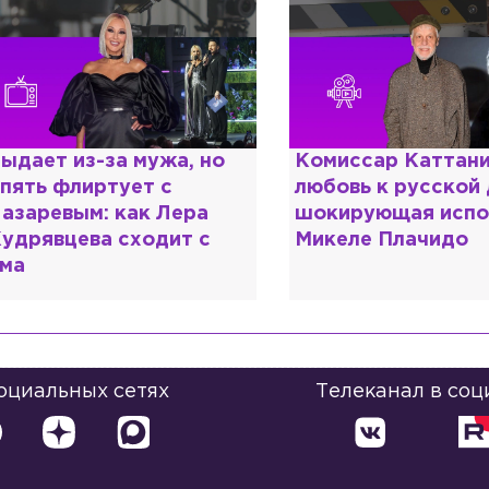
омиссар Каттани и
Специалист с нап
юбовь к русской душе:
дипломом: почему
шокирующая исповедь
разочаровался в 
Микеле Плачидо
образовании?
социальных сетях
Телеканал в соц