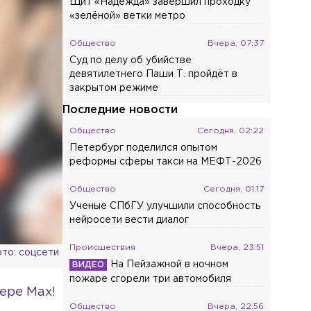
Щит «Надежда» завершил проходку
«зелёной» ветки метро
Общество
Вчера, 07:37
Суд по делу об убийстве
девятилетнего Паши Т. пройдёт в
закрытом режиме
Последние новости
Общество
Сегодня, 02:22
Петербург поделился опытом
реформы сферы такси на МЕФТ-2026
Общество
Сегодня, 01:17
Ученые СПбГУ улучшили способность
нейросети вести диалог
Происшествия
Вчера, 23:51
то: соцсети
На Пейзажной в ночном
пожаре сгорели три автомобиля
ере Max!
Общество
Вчера, 22:56