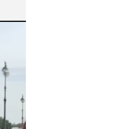
Происшествия
Вчера, 21:52
На проспекте Энгельса в ДТП
пострадал мотоциклист
Общество
Вчера, 21:30
Ушла из жизни Фаина Наумовна
Саевич