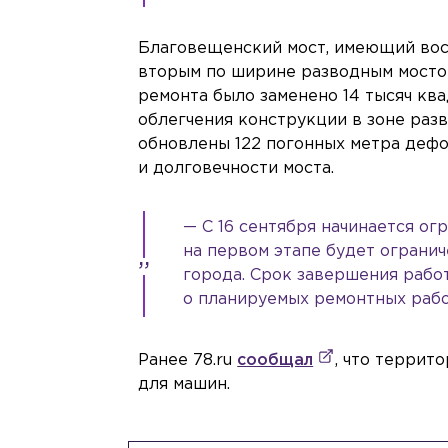
Благовещенский мост, имеющий восе
вторым по ширине разводным мостом
ремонта было заменено 14 тысяч ква
облегчения конструкции в зоне раз
обновлены 122 погонных метра деф
и долговечности моста.
— С 16 сентября начинается о
на первом этапе будет ограни
города. Срок завершения работ
о планируемых ремонтных рабо
Ранее 78.ru
сообщал
, что террит
для машин.