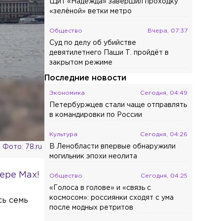
Щит «Надежда» завершил проходку
«зелёной» ветки метро
Общество
Вчера, 07:37
Суд по делу об убийстве
девятилетнего Паши Т. пройдёт в
закрытом режиме
Последние новости
Экономика
Сегодня, 04:49
Петербуржцев стали чаще отправлять
в командировки по России
Культура
Сегодня, 04:26
В Ленобласти впервые обнаружили
Фото: 78.ru
могильник эпохи неолита
ере Max!
Общество
Сегодня, 04:25
«Голоса в голове» и «связь с
космосом»: россиянки сходят с ума
сь семь
после модных ретритов