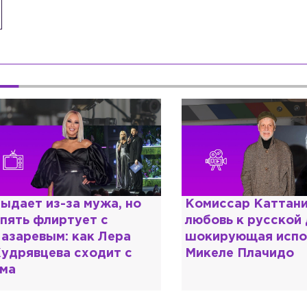
Комиссар Каттани и
Специалис
любовь к русской душе:
дипломом:
шокирующая исповедь
разочаров
Микеле Плачидо
образован