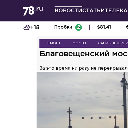
НОВОСТИ
СТАТЬИ
ТЕЛЕКА
+18
Пробки
2
$
81.41
РЕМОНТ
МОСТЫ
САНКТ-ПЕТЕРБУ
Благовещенский мост
За это время ни разу не перекрывал