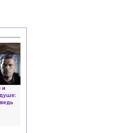
т с напрасным
 почему мир
ался в высшем
ии?