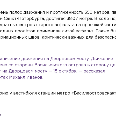
мь полос движения и протяжённость 350 метров, я
 Санкт-Петербурга, достигая 38,07 метра. В ходе н
дратных метров старого асфальта на проезжей части
водных пролётов применили литой асфальт. Также б
ормационных швов, критически важных для безопасн
граничение движения на Дворцовом мосту. Движение
чено со стороны Васильевского острова в сторону ц
 на Дворцовом мосту — 15 октября, — рассказал
тах Михаил Иванов.
орию у вестибюля станции метро «Василеостровская