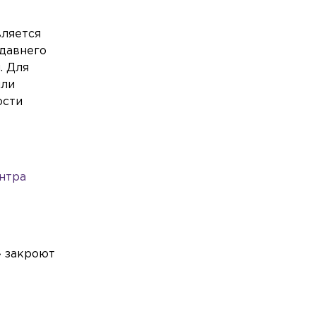
вляется
едавнего
. Для
ыли
ости
ентра
» закроют