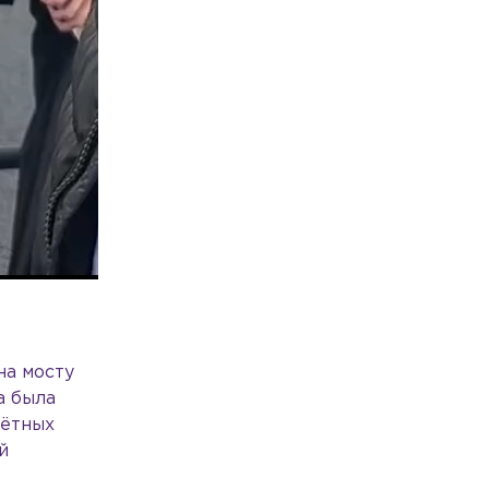
на мосту
а была
лётных
й