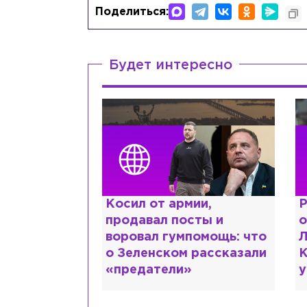
Поделиться:
Будет интересно
 от армии,
Рыдает из-за мужа, но
вал посты и
опять флиртует с
ал гумпомощь: что
Лазаревым: как Лера
енском рассказали
Кудрявцева сходит с
датели»
ума