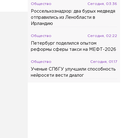
Общество
Сегодня, 03:36
Россельхознадзор: два бурых медведя
отправились из Ленобласти в
Ирландию
Общество
Сегодня, 02:22
Петербург поделился опытом
реформы сферы такси на МЕФТ-2026
Общество
Сегодня, 01:17
Ученые СПбГУ улучшили способность
нейросети вести диалог
Происшествия
Вчера, 23:51
На Пейзажной в ночном
пожаре сгорели три автомобиля
Общество
Вчера, 22:56
В России с сентября изменятся
правила оповещения пассажиров об
отмене или задержке поездов