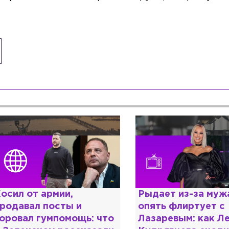
ыдает из-за мужа, но
Комиссар Каттани
пять флиртует с
любовь к русской
азаревым: как Лера
шокирующая испо