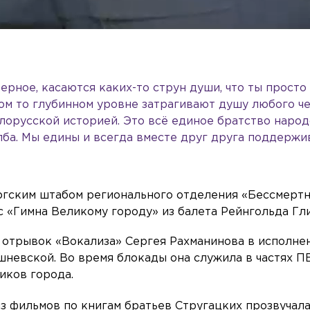
верное, касаются каких-то струн души, что ты просто
ом то глубинном уровне затрагивают душу любого че
елорусской историей. Это всё единое братство народо
лба. Мы едины и всегда вместе друг друга поддержи
ргским штабом регионального отделения «Бессмерт
с «Гимна Великому городу» из балета Рейнгольда Гл
 отрывок «Вокализа» Сергея Рахманинова в исполне
невской. Во время блокады она служила в частях П
иков города.
 из фильмов по книгам братьев Стругацких прозвучал