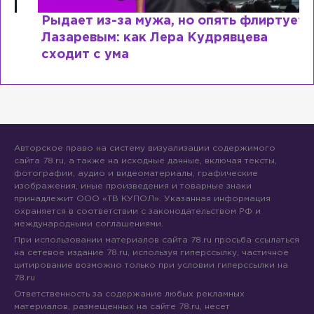
Рыдает из-за мужа, но опять флиртует с
Лазаревым: как Лера Кудрявцева
сходит с ума
Авторское право на систему визуализации содержимого
сайта 78.ru, а также на исходные данные, включая тексты,
фотографии, аудио и видеоматериалы, графические
изображения, иные произведения и товарные знаки
принадлежит ООО «ТВ КУПОЛ». Указанная информация
охраняется в соответствии с законодательством РФ и
международными соглашениями.
При использовании материалов сайта 78.ru просьба ссылаться
на сетевое издание 78.ru, используя гиперссылку, частичное
цитирование возможно только при условии гиперссылки на
78.ru
Ответственность за содержание любых рекламных
материалов, размещенных на сайте 78.ru, несет