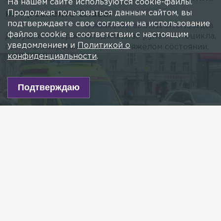
На нашем сайте используются cookie-файлы.
Продолжая пользоваться данным сайтом, вы
на проспекте Славы
подтверждаете свое согласие на использование
14 ИЮЛЯ 2025, 00:17
ГРИГОРИЙ ЛЕБЕДЕВ
файлов cookie в соответствии с настоящим
Девушка, которая находилась за рулём мотоцикла,
уведомлением и
Политикой о
госпитализирована в крайне тяжёлом состоянии.
конфиденциальности
.
Подтверждаю
Фото: Belkin Alexey/news.ru
Есть новость?
Присылайте
сюда!