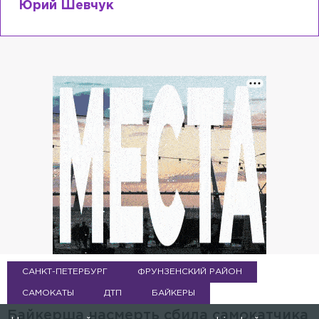
Юрий Шевчук
САНКТ-ПЕТЕРБУРГ
ФРУНЗЕНСКИЙ РАЙОН
САМОКАТЫ
ДТП
БАЙКЕРЫ
Байкерша насмерть сбила самокатчика