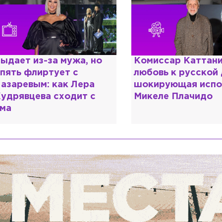
омиссар Каттани и
Специалист с нап
юбовь к русской душе:
дипломом: почему
окирующая исповедь
разочаровался в 
икеле Плачидо
образовании?