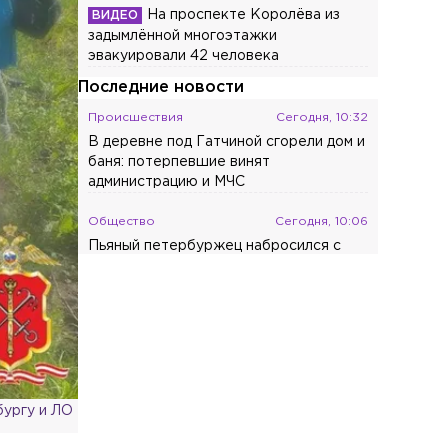
На проспекте Королёва из
задымлённой многоэтажки
эвакуировали 42 человека
Последние новости
Происшествия
Сегодня, 10:32
В деревне под Гатчиной сгорели дом и
баня: потерпевшие винят
администрацию и МЧС
Общество
Сегодня, 10:06
Пьяный петербуржец набросился с
ножом на прохожих в парке Сосновка
Общество
Сегодня, 09:47
Донную мину времён Великой
Отечественной войны подорвали в
Петербурге
Общество
Сегодня, 09:34
ургу и ЛО
Житель Приозерска ударом отправил