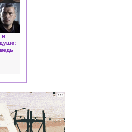
Возле станции «Площадь
Ленина» столкнулись иномарка и
машина такси
Экономика
Сегодня, 08:05
Средняя зарплата строителей в
расным
Ленобласти превысила 113 тыс. рублей
 мир
высшем
Общество
Сегодня, 07:45
Под Приозерском в ДТП погиб
пассажир зимнего вездехода