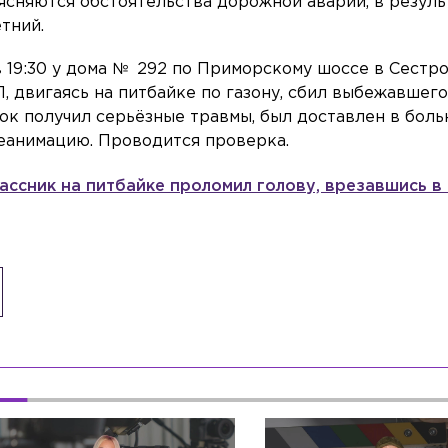
сняются обстоятельства дорожной аварии, в резуль
тний.
 в 19:30 у дома № 292 по Приморскому шоссе в Сестр
, двигаясь на питбайке по газону, сбил выбежавшег
нок получил серьёзные травмы, был доставлен в боль
еанимацию. Проводится проверка.
ассник на питбайке проломил голову, врезавшись в