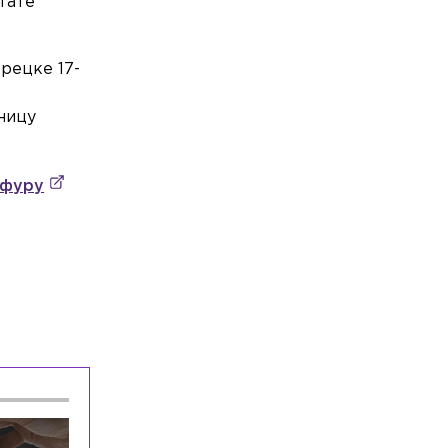
тате
Петербурге
Общество
Сегодня, 09:34
орецке 17-
Житель Приозерска ударом отправил
о
мужчину в реанимацию
ницу
Общество
Сегодня, 08:52
«Приятно, что люди кайфуют»:
Feduk объяснил, как изменилась его
 фуру
аудитория за 10 лет
Общество
Сегодня, 08:45
Петербург отмечает 82-ю
годовщину окончания Ленинградской
битвы
Общество
Сегодня, 08:34
Закладчика с «хорошим мальчиком»
задержали в Кировском районе
Происшествия
Сегодня, 08:19