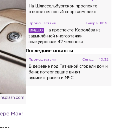
На Шлиссельбургском проспекте
откроется новый спорткомплекс
Происшествия
Вчера, 18:36
На проспекте Королёва из
задымлённой многоэтажки
эвакуировали 42 человека
Последние новости
Происшествия
Сегодня, 10:32
В деревне под Гатчиной сгорели дом и
баня: потерпевшие винят
администрацию и МЧС
Общество
Сегодня, 10:06
Пьяный петербуржец набросился с
unsplash.com
ножом на прохожих в парке Сосновка
ере Max!
Общество
Сегодня, 09:47
Донную мину времён Великой
Отечественной войны подорвали в