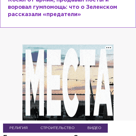
Рыдает из-за мужа, но опять флиртует с
Лазаревым: как Лера Кудрявцева
сходит с ума
РЕЛИГИЯ
СТРОИТЕЛЬСТВО
ВИДЕО