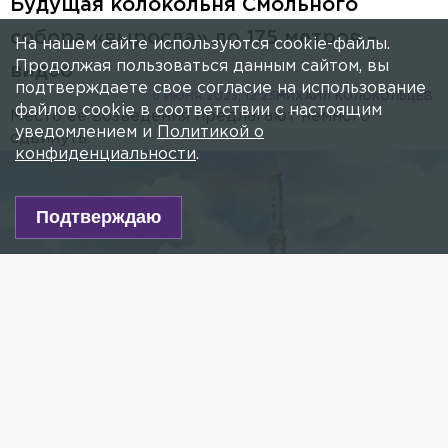
Будущая колокольня Смольного
собора «выросла» до 175 метров –
На нашем сайте используются cookie-файлы.
Продолжая пользоваться данным сайтом, вы
видео
подтверждаете свое согласие на использование
6 ИЮНЯ 2023, 12:25
МИХАИЛ КОЛОКОЛЬЦЕВ
файлов cookie в соответствии с настоящим
Место её возведения предлагают немного
уведомлением и
Политикой о
сдвинуть.
конфиденциальности
.
Подтверждаю
Фото: kultfond.com