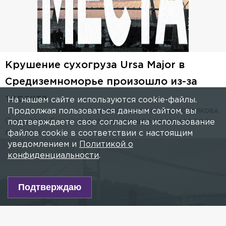
Крушение сухогруза Ursa Major в
Средиземноморье произошло из-за
теракта
На нашем сайте используются cookie-файлы.
Продолжая пользоваться данным сайтом, вы
25 ДЕКАБРЯ 2024, 14:43
АРИНА СТОЛКОВА
С правого борта судна произошло не менее трех
подтверждаете свое согласие на использование
взрывов.
файлов cookie в соответствии с настоящим
уведомлением и
Политикой о
Video Player is loading.
ay
конфиденциальности
.
This is a modal window.
Beginning of dialog window. Escape will
cancel and close the window.
deo
Подтверждаю
Text
Color
Opacity
Text Background
Color
Opacity