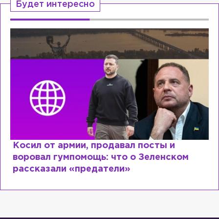
Будет интересно
Рыдает из-за мужа, но опять флиртует с
Лазаревым: как Лера Кудрявцева
сходит с ума