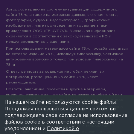
Авторское право на систему визуализации содержимого
сайта 78.ru, а также на исходные данные, включая тексты,
фотографии, аудио и видеоматериалы, графические
изображения, иные произведения и товарные знаки
принадлежит ООО «ТВ КУПОЛ». Указанная информация
охраняется в соответствии с законодательством РФ и
международными соглашениями.
При использовании материалов сайта 78.ru просьба ссылаться
на сетевое издание 78.ru, используя гиперссылку, частичное
цитирование возможно только при условии гиперссылки на
78.ru
Ответственность за содержание любых рекламных
материалов, размещенных на сайте 78.ru, несет
рекламодатель.
Новости, аналитика, прогнозы и другие материалы,
представленные на данном сайте, не являются офертой или
рекомендацией к покупке или продаже каких-либо активов.
На нашем сайте используются cookie-файлы.
Свидетельство о регистрации СМИ Эл № ФС77-71293 выдано
Продолжая пользоваться данным сайтом, вы
Роскомнадзором 17.10.2017
подтверждаете свое согласие на использование
Все права защищены © ООО «ТВ КУПОЛ»
2026
г.
файлов cookie в соответствии с настоящим
На 78.ru применяются рекомендательные технологии
уведомлением и
Политикой о
(информационные технологии предоставления информации