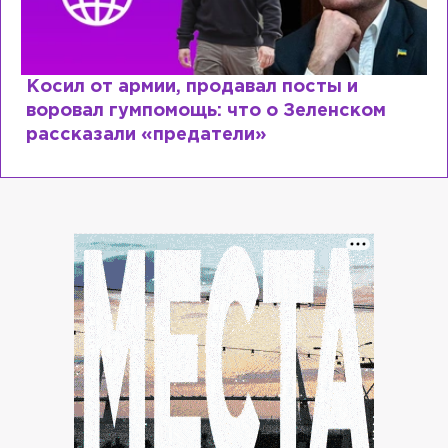
Рыдает из-за мужа, но опять флиртует с
Лазаревым: как Лера Кудрявцева
сходит с ума