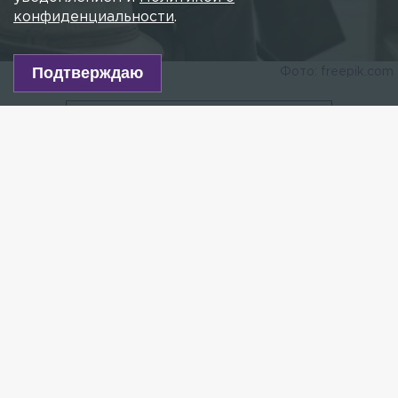
конфиденциальности
.
Подтверждаю
Фото: freepik.com
Есть новость?
Присылайте
сюда!
Читайте нас в мессенджере Max!
Выборгский районный суд Петербурга огласил
приговор по уголовному делу в отношении Ильи
Верещавина, признанного виновным в
мошенничестве. Об этом 15 мая сообщили в
Объединённой пресс-службе судов города.
В ноябре 2024 года фигурант, представившись
внуком потерпевшего, проследовал за 90-летним
мужчиной в его квартиру. Злоумышленник
сообщил, что желает помочь пенсионеру в