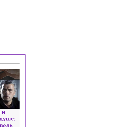
Общество
Сегодня, 10:44
Защитник Даниил Мироманов вернулся
в СКА
Общество
Сегодня, 10:40
На стройке в Ленобласти бетонный
блок рухнул на рабочего и сделал его
калекой
Общество
Сегодня, 10:31
Все 44 пляжа в Петербурге и
Ленобласти провалили проверку на
пригодность для купания
расным
 мир
высшем