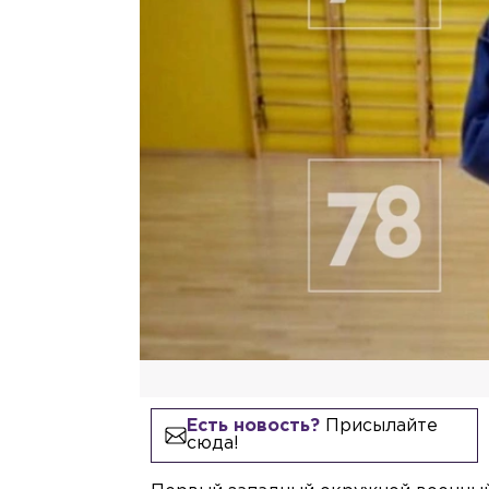
Есть новость?
Присылайте
сюда!