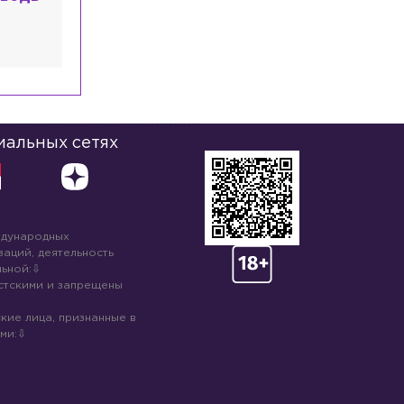
иальных сетях
ждународных
аций, деятельность
ьной:
стскими и запрещены
кие лица, признанные в
ми: