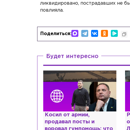
ликвидировано, пострадавших не бы
повлияла.
Поделиться:
Будет интересно
ии,
Рыдает из-за мужа, но
К
сты и
опять флиртует с
л
помощь: что
Лазаревым: как Лера
ш