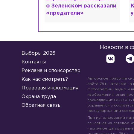
 рассказали
Кудрявцева сходит с
М
ума
Новости в 
Выборы 2026
Контакты
Реклама и спонсорство
Авторское право на си
Как нас смотреть?
сайта 78.ru, а также на
Правовая информация
фотографии, аудио и в
изображения, иные про
Охрана труда
принадлежит ООО «ТВ 
Обратная связь
охраняется в соответст
международными согла
При использовании мате
ссылаться на сетевое из
частичное цитирование
гиперссылки на 78.ru