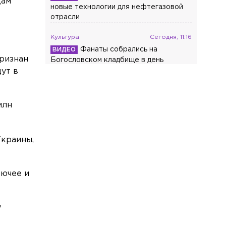
дам
новые технологии для нефтегазовой
отрасли
Культура
Сегодня, 11:16
Фанаты собрались на
ризнан
Богословском кладбище в день
рождения Михаила Горшенёва
ут в
Общество
Сегодня, 11:07
Россиянам рассказали, как настроить
млн
рацион для питания мозга
Общество
Сегодня, 11:03
Украины,
В Петербурге электрички с
Московского вокзала перенаправят в
Рыбацкое и на Ладожский
рючее и
Общество
Сегодня, 10:53
ВС России запретил лишать прав без
у
подтверждения личности водителя