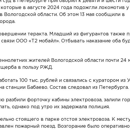
 суд в Петербурге приговорил к девяти и шести го
 которые в августе 2024 года подожгли локомотив у
 Вологодской области. Об этом 13 мая сообщили в
орода.
овершении теракта. Младший из фигурантов также п
связи ООО «Т2 мобайл». Отбывать наказание оба буд
еннолетних жителей Вологодской области почти 24 
ущерба в пользу РЖД.
аботать 100 тыс. рублей и связались с куратором из 
а станции Бабаево. Состав следовал из Петербурга.
ю разбили форточку кабины электровоза, залили го
ать, однако под утро их задержала полиция.
ельно стоящего в парке отстоя электровоза. К мест
авлен пожарный поезд. Возгорание было оперативно