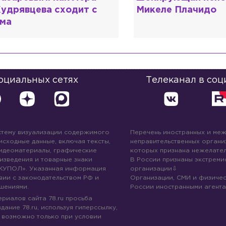
икеле Плачидо
образовании?
социальных сетях
Телеканал в соц
стему визуализации содержимого
Перечень иностранных и ме
 исходные данные, включая тексты,
неправительственных организ
идеоматериалы, графические
которых признана нежелател
изведения и товарные знаки
В России признаны экстреми
КУПОЛ». Указанная информация
организации
вии с законодательством РФ и
Организации, СМИ и физичес
шениями.
России иностранными агента
риалов сайта 78.ru просьба
дание 78.ru, используя гиперссылку,
 возможно только при условии