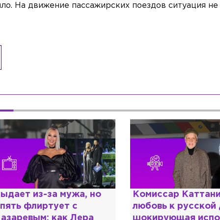
ло. На движение пассажирских поездов ситуация не
омиссар Каттани и
Специалист с нап
юбовь к русской душе:
дипломом: почему
окирующая исповедь
разочаровался в 